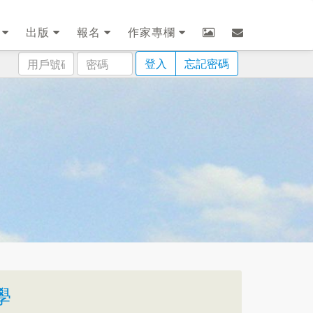
劃
出版
報名
作家專欄
用
密
登入
忘記密碼
戶
碼
號
碼
學