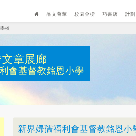
晶文薈萃
校園金榜
巧書店
計
學校
秀文章展廊
利會基督教銘恩小學
新界婦孺福利會基督教銘恩小