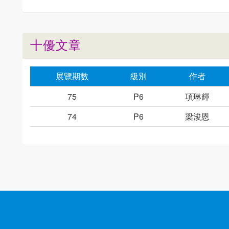
十優文章
展覽期數
級別
作者
75
P6
項琳輝
74
P6
梁浚恩