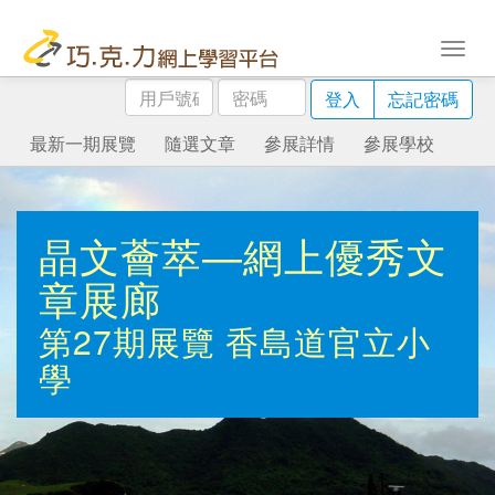
用
密
登入
忘記密碼
戶
碼
號
最新一期展覽
隨選文章
參展詳情
參展學校
碼
晶文薈萃—網上優秀文
章展廊
第27期展覽
香島道官立小
學