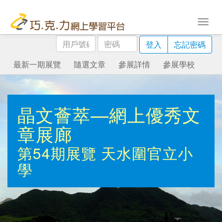
用
密
登入
忘記密碼
戶
碼
號
最新一期展覽
隨選文章
參展詳情
參展學校
碼
晶文薈萃—網上優秀文
章展廊
第54期展覽
天水圍官立小
學