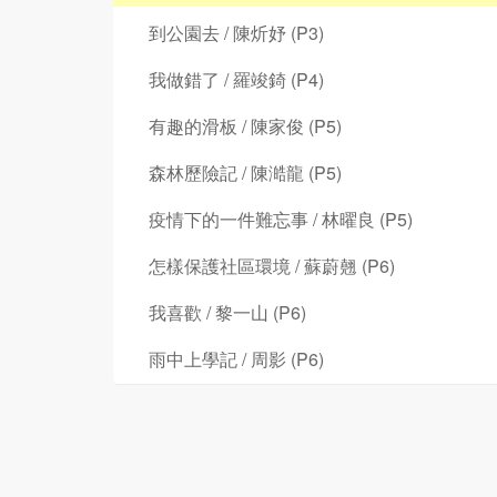
到公園去 / 陳炘妤 (P3)
我做錯了 / 羅竣錡 (P4)
有趣的滑板 / 陳家俊 (P5)
森林歷險記 / 陳澔龍 (P5)
疫情下的一件難忘事 / 林曜良 (P5)
怎樣保護社區環境 / 蘇蔚翹 (P6)
我喜歡 / 黎一山 (P6)
雨中上學記 / 周影 (P6)