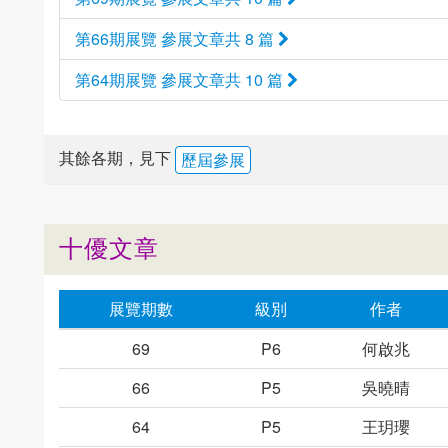
第66期展覽 參展文章共 8 篇
第64期展覽 參展文章共 10 篇
其餘各期，見下
歷屆參展
十優文章
展覽期數
級別
作者
69
P6
何啟兆
66
P5
吳曉晴
64
P5
王玥瓔