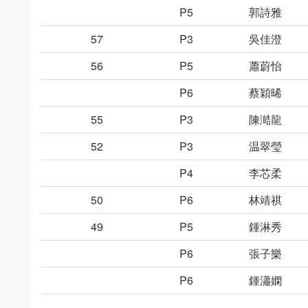
P5
郭詩雅
57
P3
吳佳澄
56
P5
蕭蔚怡
P6
蔡穎晞
55
P3
陳澔龍
52
P3
温翠瑩
P4
李芯柔
50
P6
林靖祺
49
P5
鍾淋秀
P6
張子樂
P6
鍾瀟嫻