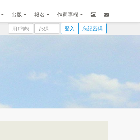
劃
出版
報名
作家專欄
用
密
登入
忘記密碼
戶
碼
號
碼