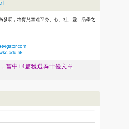
ol
衡發展，培育兒童達至身、心、社、靈、品學之
vigator.com
.wks.edu.hk
篇 ，當中14篇獲選為十優文章