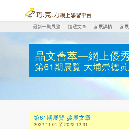
最新一期展覽
隨選文章
參展詳情
參展
晶文薈萃—網上優
第61期展覽
大埔崇德黃
第61期展覽 參展文章
2022-11-01 至 2022-12-31