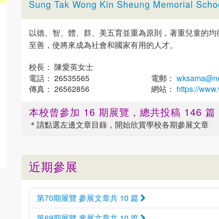
Sung Tak Wong Kin Sheung Memorial Scho
以德、智、體、群、美五育並重為原則，著重兒童的均
至善，使將來成為社會和國家有用的人才。
校長： 陳愛英女士
電話： 26535565
電郵：
wksama@net
傳真： 26562856
網站：
https://www
本校曾參加 16 期展覽，總共投稿 146 
＊請點選
左邊
文章目錄，開始欣賞學校各期參展文章
近期參展
第70期展覽 參展文章共 10 篇
第69期展覽 參展文章共 10 篇