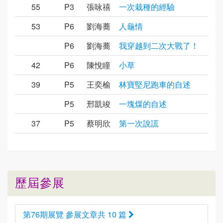
55
P3
張咏禧
一次栽種的經驗
53
P6
劉海蕎
人龜情
P6
劉海蕎
我穿越到二次大戰了！
42
P6
陳悅瞳
小草
39
P5
王奕榆
林寶堅尼跑車的自述
P5
邢凱竣
一塊煤的自述
37
P5
蔡明欣
第一次說謊
歷屆參展
第76期展覽 參展文章共 10 篇