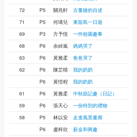
72
P5
關兆軒
古董鐘的自述
71
P5
何琋兒
東龍島一日遊
69
P3
方予恆
一件校園趣事
68
P6
余綽嵐
媽媽哭了
63
P6
黃雅柔
爸爸哭了
62
P6
陳芷晴
我的奶奶
P6
黃愷程
我的奶奶
61
P6
黃雅柔
中秋節記趣（日記）
59
P6
張天心
一份特別的禮物
58
P5
林以安
走進風景畫廊
P6
盧梓欣
薪金和興趣