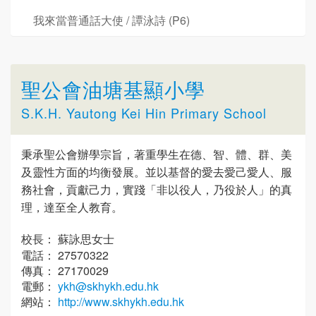
我來當普通話大使 / 譚泳詩 (P6)
聖公會油塘基顯小學
S.K.H. Yautong Kei Hin Primary School
秉承聖公會辦學宗旨，著重學生在德、智、體、群、美
及靈性方面的均衡發展。並以基督的愛去愛己愛人、服
務社會，貢獻己力，實踐「非以役人，乃役於人」的真
理，達至全人教育。
校長： 蘇詠思女士
電話： 27570322
傳真： 27170029
電郵：
ykh@skhykh.edu.hk
網站：
http://www.skhykh.edu.hk