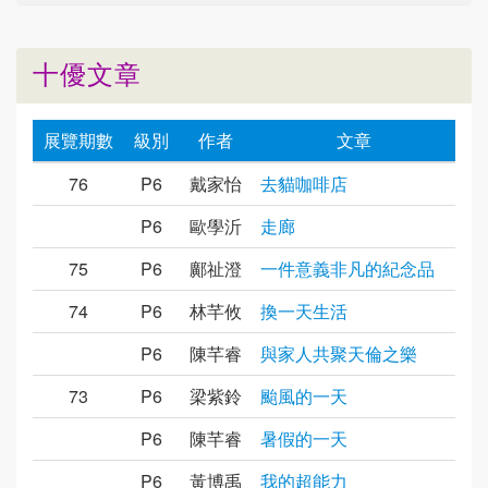
十優文章
展覽期數
級別
作者
文章
76
P6
戴家怡
去貓咖啡店
P6
歐學沂
走廊
75
P6
鄺祉澄
一件意義非凡的紀念品
74
P6
林芊攸
換一天生活
P6
陳芊睿
與家人共聚天倫之樂
73
P6
梁紫鈴
颱風的一天
P6
陳芊睿
暑假的一天
P6
黃博禹
我的超能力