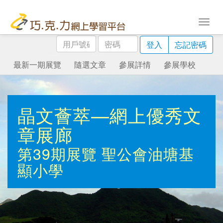
用
密
登入
忘記密碼
戶
碼
號
最新一期展覽
隨選文章
參展詳情
參展學校
碼
晶文薈萃—網上優秀文
章展廊
第39期展覽
聖公會油塘基
顯小學