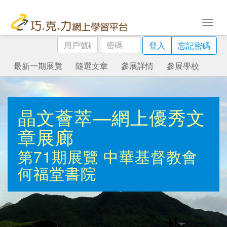
用
密
登入
忘記密碼
戶
碼
號
最新一期展覽
隨選文章
參展詳情
參展學校
碼
晶文薈萃—網上優秀文
章展廊
第71期展覽
中華基督教會
何福堂書院