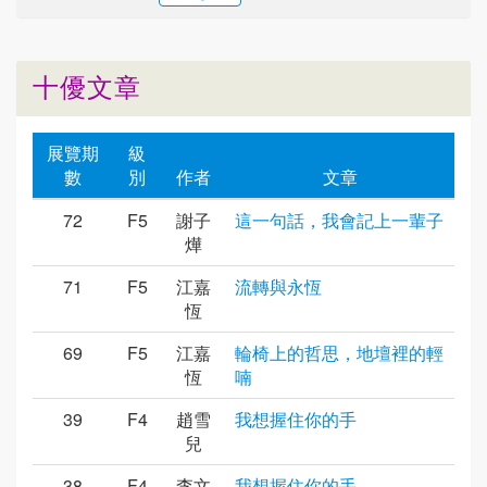
十優文章
展覽期
級
數
別
作者
文章
72
F5
謝子
這一句話，我會記上一輩子
燁
71
F5
江嘉
流轉與永恆
恆
69
F5
江嘉
輪椅上的哲思，地壇裡的輕
恆
喃
39
F4
趙雪
我想握住你的手
兒
38
F4
李文
我想握住你的手