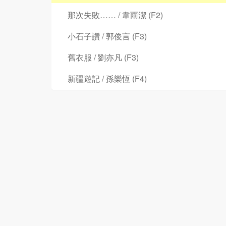
那次失敗…… / 韋雨潔 (F2)
小石子讚 / 郭俊言 (F3)
舊衣服 / 劉亦凡 (F3)
新疆遊記 / 孫樂恆 (F4)