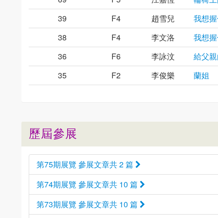
39
F4
趙雪兒
我想握
38
F4
李文洛
我想握
36
F6
李詠汶
給父親
35
F2
李俊樂
蘭姐
歷屆參展
第75期展覽 參展文章共 2 篇
第74期展覽 參展文章共 10 篇
第73期展覽 參展文章共 10 篇