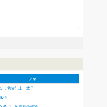
文章
話，我會記上一輩子
永恆
的哲思，地壇裡的輕喃