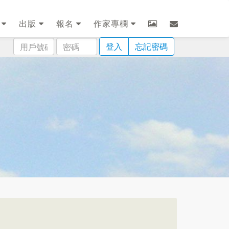
劃
出版
報名
作家專欄
用
密
登入
忘記密碼
戶
碼
號
碼