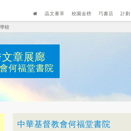
晶文薈萃
校園金榜
巧書店
計
學校
秀文章展廊
會何福堂書院
中華基督教會何福堂書院