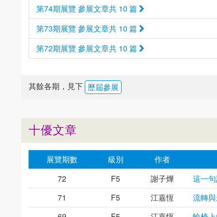
第74期展覽 參展文章共 10 篇
第73期展覽 參展文章共 10 篇
第72期展覽 參展文章共 10 篇
其餘各期，見下
歷屆參展
十優文章
展覽期數
級別
作者
72
F5
謝子燁
這一句
71
F5
江嘉恆
流轉與
69
F5
江嘉恆
輪椅上