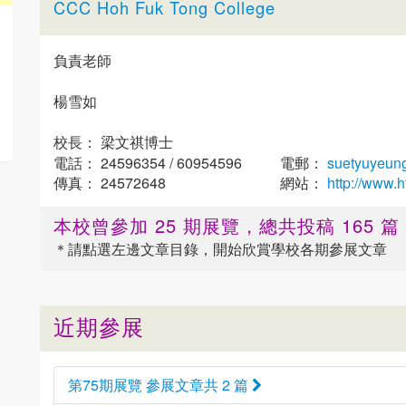
CCC Hoh Fuk Tong College
負責老師
楊雪如
校長： 梁文祺博士
電話： 24596354 / 60954596
電郵：
suetyuyeun
傳真： 24572648
網站：
http://www.h
本校曾參加 25 期展覽，總共投稿 165 
＊請點選
左邊
文章目錄，開始欣賞學校各期參展文章
近期參展
第75期展覽 參展文章共 2 篇