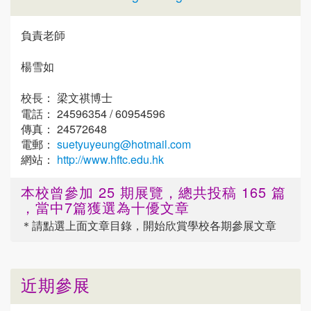
負責老師
楊雪如
校長： 梁文祺博士
電話： 24596354 / 60954596
傳真： 24572648
電郵：
suetyuyeung@hotmail.com
網站：
http://www.hftc.edu.hk
本校曾參加 25 期展覽，總共投稿 165 篇
，當中7篇獲選為十優文章
＊請點選
上面
文章目錄，開始欣賞學校各期參展文章
近期參展