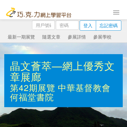
用
密
登入
忘記密碼
戶
碼
號
最新一期展覽
隨選文章
參展詳情
參展學校
碼
晶文薈萃—網上優秀文
章展廊
第42期展覽
中華基督教會
何福堂書院