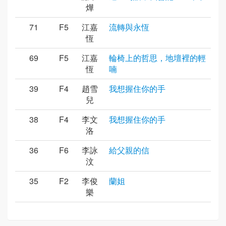
燁
71
F5
江嘉
流轉與永恆
恆
69
F5
江嘉
輪椅上的哲思，地壇裡的輕
恆
喃
39
F4
趙雪
我想握住你的手
兒
38
F4
李文
我想握住你的手
洛
36
F6
李詠
給父親的信
汶
35
F2
李俊
蘭姐
樂