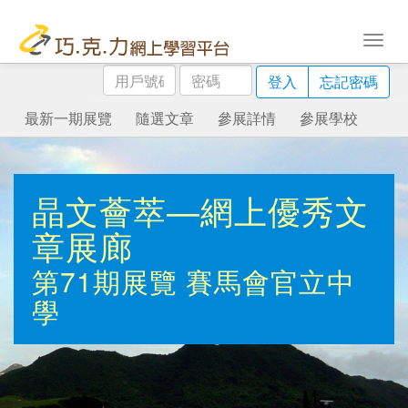
用
密
登入
忘記密碼
戶
碼
號
最新一期展覽
隨選文章
參展詳情
參展學校
碼
晶文薈萃—網上優秀文
章展廊
第71期展覽
賽馬會官立中
學