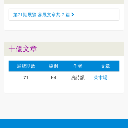
第71期展覽 參展文章共 7 篇
十優文章
展覽期數
級別
作者
文章
71
F4
房詩韻
菜巿場