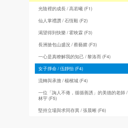
光陰裡的成長 / 高若曦 (F1)
仙人掌禮讚 / 石恆毅 (F2)
渴望得到快樂 / 霍映霖 (F3)
長洲搶包山盛況 / 蔡藝嫦 (F3)
一心是真瞭解我的知己 / 黎洛而 (F4)
女子掙命 / 伍靜怡 (F4)
流轉與承擔 / 楊檳城 (F4)
一位「誨人不倦，循循善誘」的美德的老師 /
林宇 (F5)
堅持立場與求同存異 / 張晨晰 (F6)