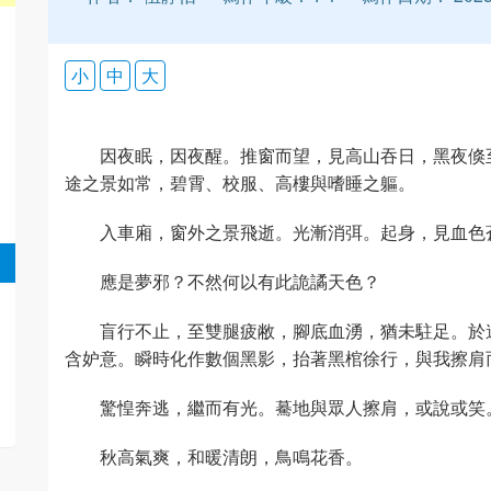
小
中
大
因夜眠，因夜醒。推窗而望，見高山吞日，黑夜倏
途之景如常，碧霄、校服、高樓與嗜睡之軀。
入車廂，窗外之景飛逝。光漸消弭。起身，見血色
應是夢邪？不然何以有此詭譎天色？
盲行不止，至雙腿疲敝，腳底血湧，猶未駐足。於
含妒意。瞬時化作數個黑影，抬著黑棺徐行，與我擦肩
驚惶奔逃，繼而有光。驀地與眾人擦肩，或說或笑
秋高氣爽，和暖清朗，鳥鳴花香。