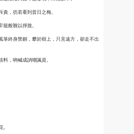
斥責，彷若看到昔日之梅。
牢籠般難以掙脫。
風箏終身禁錮，攀於樹上，只見遠方，卻走不出
談料，吶喊成訥嘲諷資。
花。