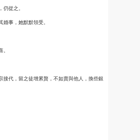
，仍從之。
其婚事，她默默領受。
喜。
宗接代，留之徒增累贅，不如賣與他人，換些銀