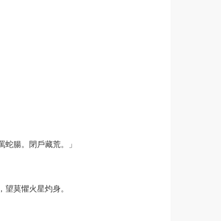
罵蛇腸。閉戶藏荒。」
，望莫懼火星灼身。