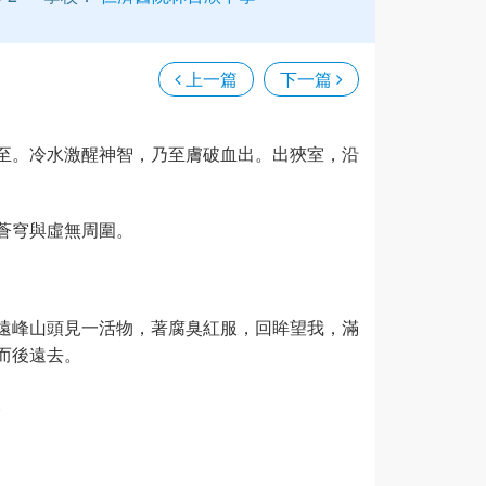
上一篇
下一篇
至。冷水激醒神智，乃至膚破血出。出狹室，沿
蒼穹與虛無周圍。
遠峰山頭見一活物，著腐臭紅服，回眸望我，滿
而後遠去。
。