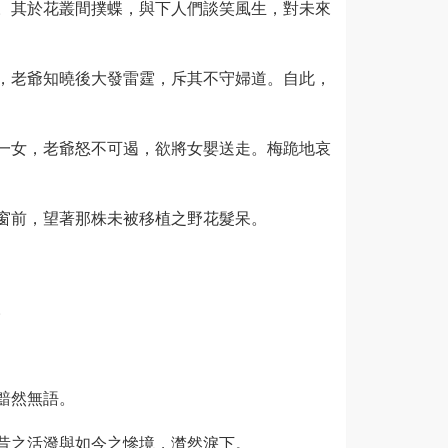
。其於花叢間撲蝶，與下人們談笑風生，對未來
，老爺知曉後大發雷霆，斥其不守婦道。自此，
一女，老爺怒不可遏，欲將女嬰送走。梅跪地哀
窗前，望著那株未被移植之野花髮呆。
。
黯然無語。
昔之活潑與如今之慘境，潸然淚下。