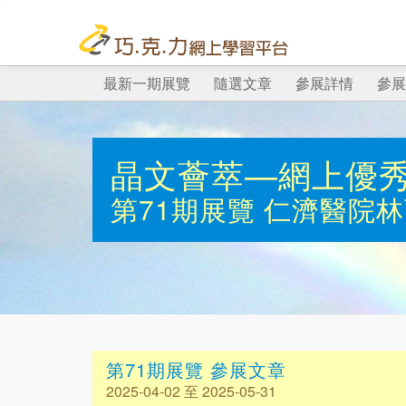
最新一期展覽
隨選文章
參展詳情
參展
晶文薈萃—網上優
第71期展覽
仁濟醫院林
第71期展覽 參展文章
2025-04-02 至 2025-05-31