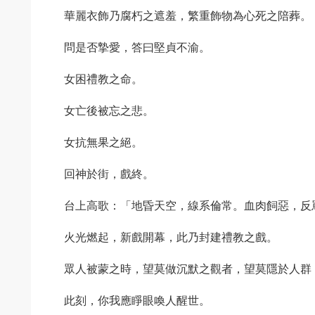
華麗衣飾乃腐朽之遮羞，繁重飾物為心死之陪葬。
問是否摯愛，答曰堅貞不渝。
女困禮教之命。
女亡後被忘之悲。
女抗無果之絕。
回神於街，戲終。
台上高歌：「地昏天空，線系倫常。血肉飼惡，反
火光燃起，新戲開幕，此乃封建禮教之戲。
眾人被蒙之時，望莫做沉默之觀者，望莫隱於人群
此刻，你我應睜眼喚人醒世。