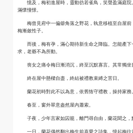
憶及，梅初進屋時，靈動彷若雀鳥，笑聲盈滿庭院
滿懷憧憬。
梅曾見府中一偏僻角落之野花，執意移植至自屋前
梅漸斂性子。
而後，梅有孕，滿心期待新生命之降臨。怎能產下
求，老爺不為所動。
喪女之痛令梅日漸消沉，終至沉默寡言。其常獨坐
終在屋中懸樑自盡，終結被禮教束縛之苦日。
蘭花初時對此不以為意，依舊恪守禮教，操持家務
春至，窗外翠意盎然屋內蕭索。
子夜，少年言家如囚籠，離門尋自由，蘭花聞之，
一日，蘭花偶然翻出梅生前喜愛之詩集，憶起梅往