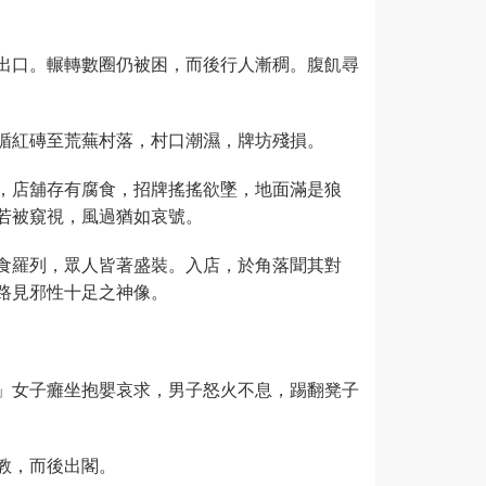
出口。輾轉數圈仍被困，而後行人漸稠。腹飢尋
循紅磚至荒蕪村落，村口潮濕，牌坊殘損。
，店舖存有腐食，招牌搖搖欲墜，地面滿是狼
若被窺視，風過猶如哀號。
食羅列，眾人皆著盛裝。入店，於角落聞其對
路見邪性十足之神像。
」女子癱坐抱嬰哀求，男子怒火不息，踢翻凳子
教，而後出閣。