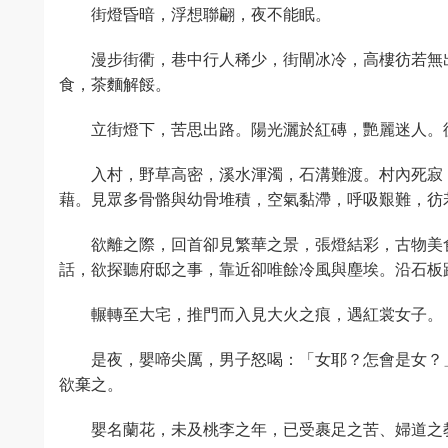
街燈昏暗，浮想聯翩，夜不能眠。
漫步街衢，巷中行人稀少，街閘冰冷，高樓彷若無
食，茶麵解餒。
立街燈下，苦思出路。陽光灑於紅磚，艷麗迷人。
入村，野草高密，溪水渾濁，石溝難渡。村內死寂
藉。見眾多骨骼與幼骨堆積，空氣黏滯，呼吸艱難，彷
欲離之際，回首卻見繁華之景，張燈結彩，古物美
話，欲探聽府邸之事，靠近卻唯餘冷風與塵埃。沿石板
輾轉至大宅，推門而入見大火之痕，遇紅裳女子。
是夜，嬰啼尖厲，男子怒喝：「女耶？怎會是女？
欲棄之。
嬰名蘭花，未及桃李之年，已受裹足之苦、婦道之