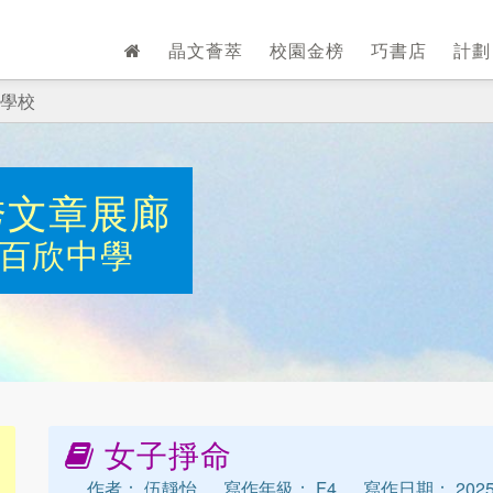
晶文薈萃
校園金榜
巧書店
計
學校
秀文章展廊
百欣中學
女子掙命
作者： 伍靜怡
寫作年級： F4
寫作日期： 2025