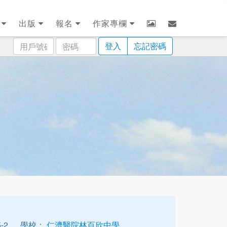
劃
出版
報名
作家專欄
用
密
登入
忘記密碼
戶
碼
號
碼
-2
學校：
仁濟醫院林百欣中學