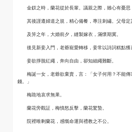
金釵之時，蘭花從於長輩。議親之際，雖心有憂思
其後謹遵婦道之規，精心備餐，專注刺繡。父母定
及笄之年，大婚前夕，縫製嫁衣，滿懷期冀。
後見新妾入門，老爺寵愛轉移，妾常以詩詞糕點獲
妾欲掙脫紅繩，奔向自由，卻知細繩難斷。
梅誕一女，老爺欲棄賣，言：「女子何用？不能傳
錢。」
梅跪地哀求無果。
蘭花旁觀証，梅憤怒反擊，蘭花驚蟄。
院裡唯剩蘭花，感慨命運與禮教之不公。