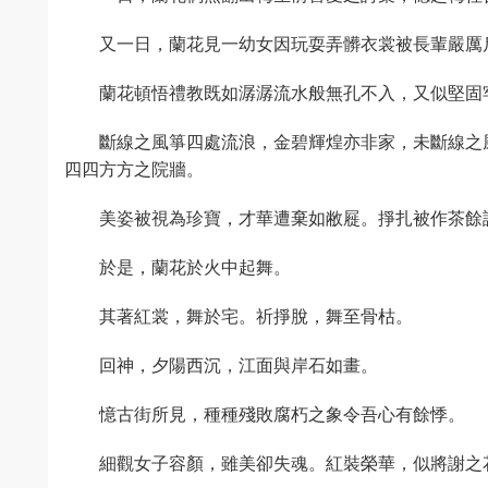
又一日，蘭花見一幼女因玩耍弄髒衣裳被長輩嚴厲
蘭花頓悟禮教既如潺潺流水般無孔不入，又似堅固
斷線之風箏四處流浪，金碧輝煌亦非家，未斷線之
四四方方之院牆。
美姿被視為珍寶，才華遭棄如敝屣。掙扎被作茶餘
於是，蘭花於火中起舞。
其著紅裳，舞於宅。祈掙脫，舞至骨枯。
回神，夕陽西沉，江面與岸石如畫。
憶古街所見，種種殘敗腐朽之象令吾心有餘悸。
細觀女子容顏，雖美卻失魂。紅裝榮華，似將謝之