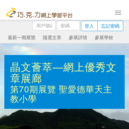
用
密
登入
忘記密碼
戶
碼
號
最新一期展覽
隨選文章
參展詳情
參展學校
碼
晶文薈萃—網上優秀文
章展廊
第70期展覽
聖愛德華天主
教小學