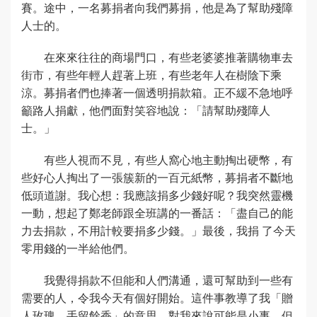
賽。途中，一名募捐者向我們募捐，他是為了幫助殘障
人士的。
在來來往往的商場門口，有些老婆婆推著購物車去
街市，有些年輕人趕著上班，有些老年人在樹陰下乘
涼。募捐者們也捧著一個透明捐款箱。正不緩不急地呼
籲路人捐獻，他們面對笑容地說：「請幫助殘障人
士。」
有些人視而不見，有些人窩心地主動掏出硬幣，有
些好心人掏出了一張簇新的一百元紙幣，募捐者不斷地
低頭道謝。我心想：我應該捐多少錢好呢？我突然靈機
一動，想起了鄭老師跟全班講的一番話：「盡自己的能
力去捐款，不用計較要捐多少錢。」最後，我捐 了今天
零用錢的一半給他們。
我覺得捐款不但能和人們溝通，還可幫助到一些有
需要的人，令我今天有個好開始。這件事教導了我「贈
人玫瑰，手留餘香」的意思，對我來說可能是小事，但