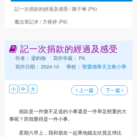
記一次捐款的經過及感受 / 陳子琳 (P6)
魔法筆記本 / 方善婷 (P6)
記一次捐款的經過及感受
作者： 梁鈞御
寫作年級： P6
寫作日期： 2024-10
學校：
聖愛德華天主教小學
小
中
大
上一篇
下一篇
捐款是一件微不足道的小事還是一件舉足輕重的大
事呢？而我覺得是一件小事。
星期六早上，我和朋友一起乘地鐵去欣賞足球比