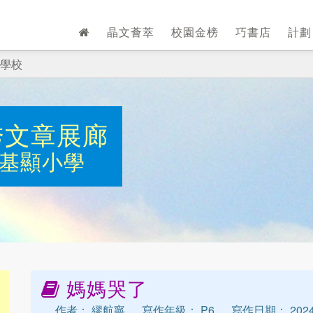
晶文薈萃
校園金榜
巧書店
計
學校
秀文章展廊
基顯小學
媽媽哭了
作者： 繆航寧
寫作年級： P6
寫作日期： 2024