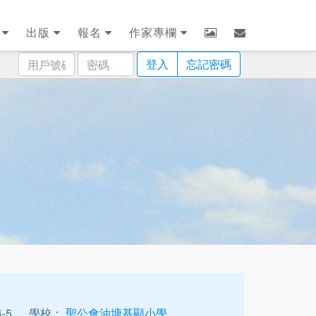
劃
出版
報名
作家專欄
用
密
登入
忘記密碼
戶
碼
號
碼
-5
學校：
聖公會油塘基顯小學