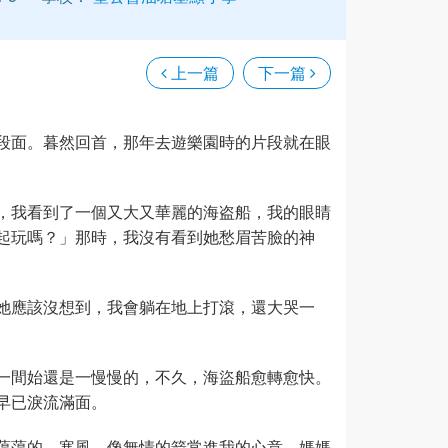
上一篇
下一篇
段面。暮然回首，那年去遊樂園時的片段就在眼
，我看到了一個又大又華麗的海盗船，我的眼睛
起玩嗎？」那時，我沒有看到她愁眉苦臉的神
她應該沒想到，我會躺在地上打滾，還大哭一
一間始還是一慢慢的，不久，海盜船愈轉愈快。
早已淚流滿面。
蕩蕩的，寒風，像無情的箭常進我的心意，媽媽