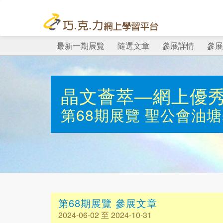
最新一期展覽
隨選文章
參展詳情
參展
晶文薈萃—網上優
第68期展覽
聖公會油塘
第68期展覽 參展文章
2024-06-02 至 2024-10-31