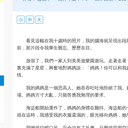
小
中
大
看見這幅在我十歲時的照片，我的腦海就呈現出段
前，那片段令我畢生難忘、歷歷在目。
放假了，我們一家人到美美遊樂園遊玩。走著走著
裏充滿了星星，興奮地對媽媽說：「媽媽！你可以和我
情。
我的媽媽是一個恐高人。她吞吞吐吐地拒絕了我。
場。媽媽方寸大亂，只能答應我無理的要求。
海盜船開始運作了，媽媽的身體在颤抖。海盜船的
就在這時，我感受我的衣服還濕的，眼光移向媽媽，她
我嚇得目瞪口呆，完全沒有了反應，只覺得四周空