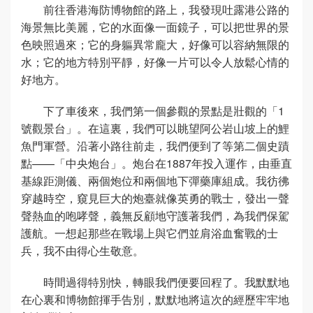
前往香港海防博物館的路上，我發現吐露港公路的
海景無比美麗，它的水面像一面鏡子，可以把世界的景
色映照過來；它的身軀異常龐大，好像可以容納無限的
水；它的地方特別平靜，好像一片可以令人放鬆心情的
好地方。
下了車後來，我們第一個參觀的景點是壯觀的「1
號觀景台」。在這裏，我們可以眺望阿公岩山坡上的鯉
魚門軍營。沿著小路往前走，我們便到了等第二個史蹟
點——「中央炮台」。炮台在1887年投入運作，由垂直
基線距測儀、兩個炮位和兩個地下彈藥庫組成。我彷彿
穿越時空，窺見巨大的炮臺就像英勇的戰士，發出一聲
聲熱血的咆哮聲，義無反顧地守護著我們，為我們保駕
護航。一想起那些在戰場上與它們並肩浴血奮戰的士
兵，我不由得心生敬意。
時間過得特別快，轉眼我們便要回程了。我默默地
在心裏和博物館揮手告別，默默地將這次的經歷牢牢地