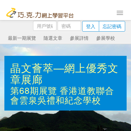
用
密
登入
忘記密碼
戶
碼
號
最新一期展覽
隨選文章
參展詳情
參展學校
碼
晶文薈萃—網上優秀文
章展廊
第68期展覽
香港道教聯合
會雲泉吳禮和紀念學校