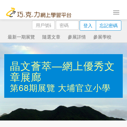
用
密
登入
忘記密碼
戶
碼
號
最新一期展覽
隨選文章
參展詳情
參展學校
碼
晶文薈萃—網上優秀文
章展廊
第68期展覽
大埔官立小學