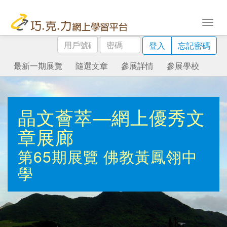
用
密
登入
忘記密碼
戶
碼
號
最新一期展覽
隨選文章
參展詳情
參展學校
碼
晶文薈萃—網上優秀文
章展廊
第65期展覽
佛教黃鳳翎中
學