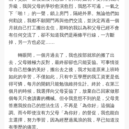
升級，我與父母的爭吵愈演愈烈，我怒不可遏，一氣之
下「啪！」的一聲，鎖上房門，隔絕外界。無論他們如
何勸說，我都不願開門再與他們交流，並決定再過一個
月就自己打工搬出去住，那時的我以為和父母已經不會
有任何交流了，卻不知道我們是兩條平行線，一方斷
掉，另一方也必定……
轉眼間，一個月過去了，我也按部就班的搬了出
去，父母雖極力反對，最終卻卻也只能妥協。可事情並
非自己想像的美好，搬出去之後，我才知道原來上班時
如此的辛苦，不僅如此，只有中五學歷的我工資更是低
得可憐，每月的開銷只能勉強維持生計。終於，在第三
個月的時候，我選擇向父母妥協了，放棄自己回家做那
個每天只會讀書的機械。但令我意想不到的是，父母竟
答應我按自己的想法生活，不再是「為你好」這個論
調。而今即使沒有力父母「為你好」的督促，我也能自
主選擇，努力學習，因為經歷過風浪的我，早已知道沒
有學歷的痛苦。