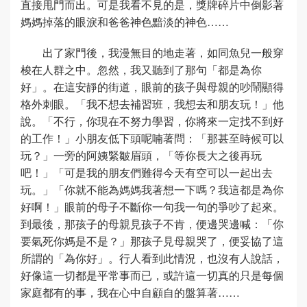
直接甩門而出。可是我看不見的是，獎牌碎片中倒影著
媽媽掉落的眼淚和爸爸神色黯淡的神色……
出了家門後，我漫無目的地走著，如同魚兒一般穿
梭在人群之中。忽然，我又聽到了那句「都是為你
好」。在這安靜的街道，眼前的孩子與母親的吵鬧顯得
格外刺眼。「我不想去補習班，我想去和朋友玩！」他
說。「不行，你現在不努力學習，你將來一定找不到好
的工作！」小朋友低下頭呢喃著問：「那甚至時候可以
玩？」一旁的阿姨緊皺眉頭，「等你長大之後再玩
吧！」「可是我的朋友們難得今天有空可以一起出去
玩。」「你就不能為媽媽我著想一下嗎？我這都是為你
好啊！」眼前的母子不斷你一句我一句的爭吵了起來。
到最後，那孩子的母親見孩子不肯，便邊哭邊喊：「你
要氣死你媽是不是？」那孩子見母親哭了，便妥協了這
所謂的「為你好」。行人看到此情況，也沒有人說話，
好像這一切都是平常事而已，或許這一切真的只是每個
家庭都有的事，我在心中自顧自的盤算著……