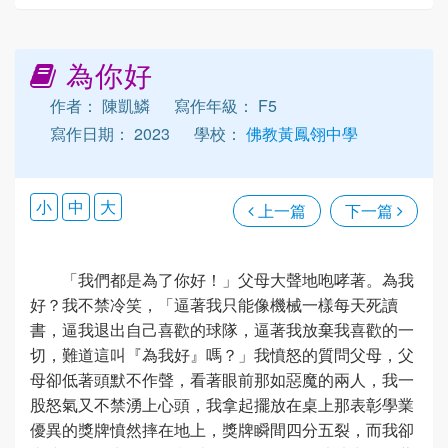
為你好
作者： 陳凱鱗
寫作年級： F5
寫作日期： 2023
學校：
佛教黃鳳翎中學
小
中
大
上一篇
下一篇
「我們都是為了你好！」父母大聲地咆哮著。為我
好？我不禁冷笑，「逼著我只能像機械一樣每天死讀
書，逼我退出自己喜歡的球隊，逼著我放棄我喜歡的一
切，難道這叫『為我好』嗎？」我憤怒的質問父母，父
母卻低著頭默不作聲，看著眼前那如惡魔的兩人，我一
股怒氣又不禁湧上心頭，我拿起擺放在桌上那表彰學業
優異的獎牌憤然摔在地上，獎牌瞬間四分五裂，而我卻