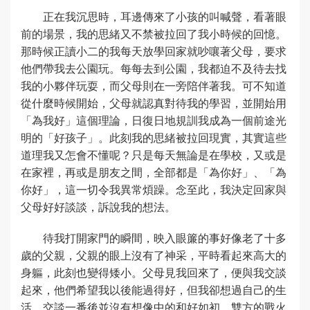
正在我沉思時，耳邊傳來了小孩的叫喊聲，看著眼
前的場景，我的思緒又不禁被拉回了我小時候的回憶。
那時候正讀小二的我每天放學回家就吵嚷著父母，要求
他們帶我去公園玩。每每去到公園，我都迫不及待去找
我的小夥伴玩耍，而父母則在一旁陪伴著我。可不知道
從什麼時候開始，父母就認真對待我的學習，並開始用
「為我好」這個理論，日復日地規訓我成為一個前途光
明的「好孩子」。此刻我的思緒被拉回現實，其實這些
道理我又怎會不懂呢？只是每天無論是在學校，又或是
在家裡，再或是朋友之間，全部都是「為你好」、「為
你好」，這一切令我異常煩躁。念至此，我決定回家與
父母好好談談，訴說我的想法。
待我打開家門的瞬間，映入眼簾的事好像老了十多
歲的父親，父親的眼上沒有了神采，平時看起來高大的
身軀，此刻也變得矮小。父母見我回來了，便與我交談
起來，他們希望我以後能過得好，但我卻想過自己的生
活，交談一番後並沒有想像中的和好如初，雙方的戰火