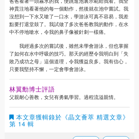
爸爸看著一頭霧水的我，便跳進池裏示範給我看。我全
神貫注地看著他的每一個動作，然後就在池中嘗試。我
沒想到一下水又嗆了一口水，學游泳可真不容易，我差
點要打退堂鼓了。我試做了多次爸爸教我的動作，在水
中不停地嗆水，令我的鼻子像被針刺一樣痛。
我經過多次的嘗試後，雖然未學會游泳，但也掌握
了如何在水中呼吸的技巧。那天的經歷令我明白到「失
敗乃成功之母」這個道理，令我獲益良多。我有信心，
只要我堅持不懈，一定會學會游泳。
林翼勳博士評語
父親耐心善教，女兒有勇氣學習。過程流溢親情。
本文章獲輯錄於
《晶文薈萃 精選文章》
第 14 輯