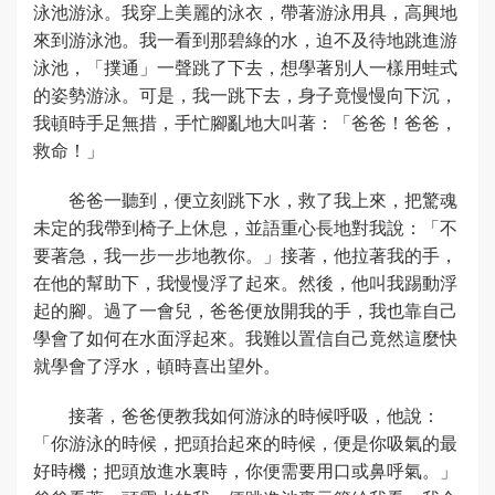
泳池游泳。我穿上美麗的泳衣，帶著游泳用具，高興地
來到游泳池。我一看到那碧綠的水，迫不及待地跳進游
泳池，「撲通」一聲跳了下去，想學著別人一樣用蛙式
的姿勢游泳。可是，我一跳下去，身子竟慢慢向下沉，
我頓時手足無措，手忙腳亂地大叫著：「爸爸！爸爸，
救命！」
爸爸一聽到，便立刻跳下水，救了我上來，把驚魂
未定的我帶到椅子上休息，並語重心長地對我說：「不
要著急，我一步一步地教你。」接著，他拉著我的手，
在他的幫助下，我慢慢浮了起來。然後，他叫我踢動浮
起的腳。過了一會兒，爸爸便放開我的手，我也靠自己
學會了如何在水面浮起來。我難以置信自己竟然這麼快
就學會了浮水，頓時喜出望外。
接著，爸爸便教我如何游泳的時候呼吸，他說：
「你游泳的時候，把頭抬起來的時候，便是你吸氣的最
好時機；把頭放進水裏時，你便需要用口或鼻呼氣。」