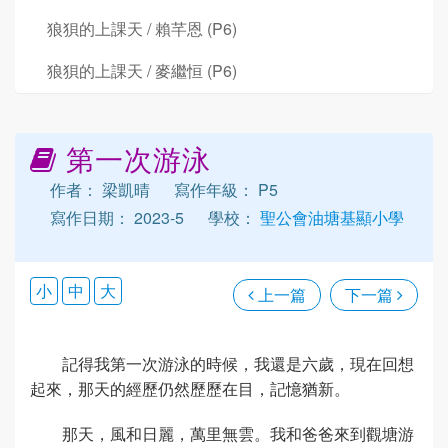
狼狽的上課天 / 賴芊恩 (P6)
狼狽的上課天 / 麥繼恒 (P6)
第一次游泳
作者： 梁凱晴
寫作年級： P5
寫作日期： 2023-5
學校：
聖公會油塘基顯小學
小
中
大
上一篇
下一篇
記得我第一次游泳的時候，我還是六歲，現在回想
起來，那天的經歷仍然歷歷在目，記憶猶新。
那天，風和日麗，萬里無雲。我和爸爸來到觀塘游