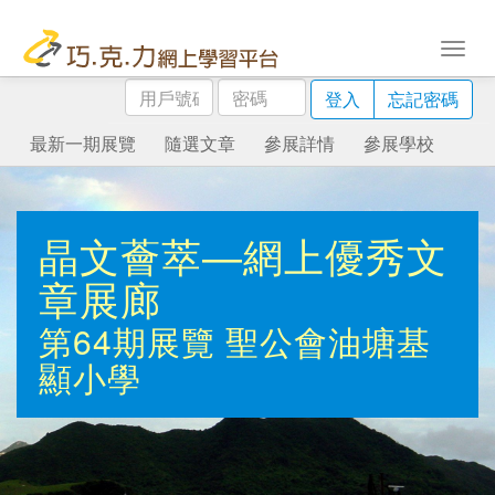
用
密
登入
忘記密碼
戶
碼
號
最新一期展覽
隨選文章
參展詳情
參展學校
碼
晶文薈萃—網上優秀文
章展廊
第64期展覽
聖公會油塘基
顯小學