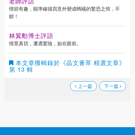
老師評語
情節有趣，能準確描寫意外變成螞蟻的驚恐之情，不
錯！
林翼勳博士評語
情景真切，遭遇驚險，如在眼前。
本文章獲輯錄於
《晶文薈萃 精選文章》
第 13 輯
上一篇
下一篇