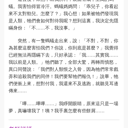
蟻。我害怕得冒冷汗。螞蟻媽媽問：「乖兒子，你看起
來不太對勁兒。怎麼了？」我心想：如果被牠們發現我
是人類，牠們會如何對待我呢？想到這裏，我決定先隱
瞞身份：「不……不，我沒事。」
突然，有一隻螞蟻走出來，說：「不對，不對，你
為甚麼這麼害怕我們？你說，你到底是甚麼？」我覺得
已經無法再隱瞞下去，只好承認：「我……其實我……
我以前是人類。」牠們聽了，全部大驚，再轉而憤怒，
異口同聲說：「我們對人類恨之入骨，因為牠們常常戲
弄和追殺我們的同伴！我們要幫牠們報仇！」說畢，牠
們便衝上來，想對付我，我還來不及逃跑，就聽見耳邊
傳來……
「嗶……嗶嗶……」我睜開眼睛，原來這只是一場
夢，真嚇壞我了！咦？我手裏怎麼有些餅屑……