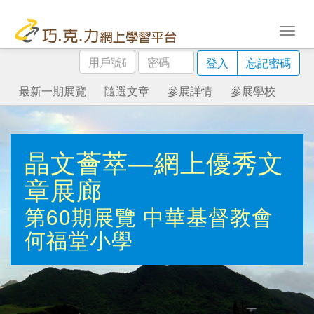
用
密
登入
忘記密碼
戶
碼
號
最新一期展覽
隨選文章
參展詳情
參展學校
碼
晶文薈萃—網上優秀文
章展廊
第60期展覽
中華基督教會
何福堂小學