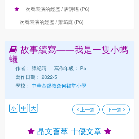
一次看表演的經歷 / 唐詩瑤 (P6)
一次看表演的經歷 / 蕭筠庭 (P6)
故事續寫——我是一隻小螞
蟻
作者： 譚紀晴
寫作年級： P5
寫作日期： 2022-5
學校：
中華基督教會何福堂小學
小
中
大
上一篇
下一篇
晶文薈萃 十優文章