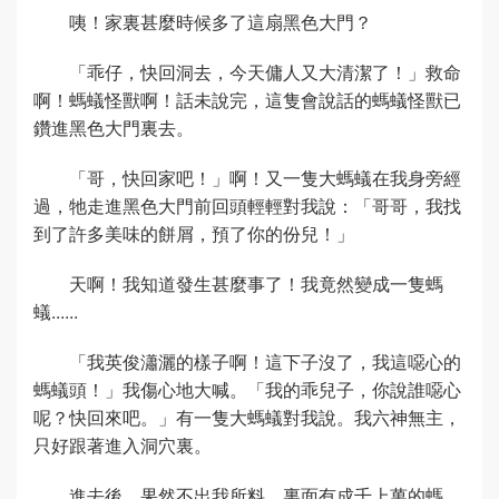
咦！家裏甚麼時候多了這扇黑色大門？
「乖仔，快回洞去，今天傭人又大清潔了！」救命
啊！螞蟻怪獸啊！話未說完，這隻會說話的螞蟻怪獸已
鑽進黑色大門裏去。
「哥，快回家吧！」啊！又一隻大螞蟻在我身旁經
過，牠走進黑色大門前回頭輕輕對我說：「哥哥，我找
到了許多美味的餅屑，預了你的份兒！」
天啊！我知道發生甚麼事了！我竟然變成一隻螞
蟻......
「我英俊瀟灑的樣子啊！這下子沒了，我這噁心的
螞蟻頭！」我傷心地大喊。「我的乖兒子，你說誰噁心
呢？快回來吧。」有一隻大螞蟻對我說。我六神無主，
只好跟著進入洞穴裏。
進去後，果然不出我所料，裏面有成千上萬的螞