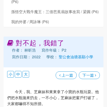
(P6)
孫悟空大戰牛魔王：三借芭蕉扇故事改寫 / 梁圓 (P6)
我的外婆 / 周詠琳 (P6)
對不起，我錯了
作者： 林昕浩
寫作年級： P2
寫作日期： 2022
學校：
聖公會油塘基顯小學
小
中
大
上一篇
下一篇
今天，我、芝麻妹和東東拿了小寶的水瓶玩耍。他
們把水瓶拋來扔去，一不小心，芝麻妹把窗戶打破了，
大家都嚇得不知所措。