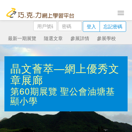
用
密
登入
忘記密碼
戶
碼
號
最新一期展覽
隨選文章
參展詳情
參展學校
碼
晶文薈萃—網上優秀文
章展廊
第60期展覽
聖公會油塘基
顯小學