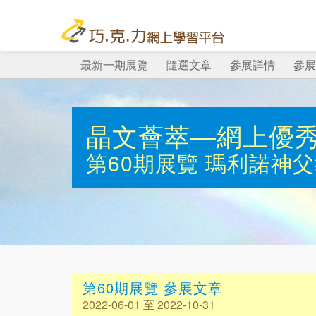
最新一期展覽
隨選文章
參展詳情
參展
晶文薈萃—網上優
第60期展覽
瑪利諾神父
第60期展覽 參展文章
2022-06-01 至 2022-10-31