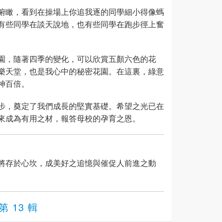
俯瞰，看到在操場上你追我逐的同學細小得像螞
有些同學在談天說地，也有些同學在跑步徑上奮
園，隨著四季的變化，可以欣賞五顏六色的花
樂天堂，也是我心中的秘密花園。在這裏，綠意
神百倍。
步，奠定了我們成長的堅實基礎。希望之光已在
來成為有用之材，報答母校的孕育之恩。
將存於心坎，成美好之追憶與催促人前進之動
第 13 輯