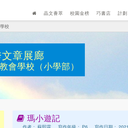
晶文薈萃
校園金榜
巧書店
計
學校
秀文章展廊
教會學校（小學部）
瑪小遊記
作者： 蘇熙霖
寫作年級： P6
寫作日期： 202