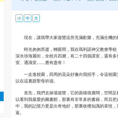
小
中
大
現在，讓我帶大家遊覽這所充滿歡樂，充滿生機的
時光匆匆而逝，轉眼間，我在瑪利諾神父教會學校
深水埗海麗街，全校共四層，有二十四個課室，還有多
室、通識室……應有盡有！
一走進校園，四周的花朵好像向我招手，令這校園
以在這裏跟聖母祈禱。
首先，我們去操場遊覽，它的面積很廣闊，空間足
以看到我最愛的圖書館，那裏有非常多的書籍，而且把
中，我的記憶力更是出奇地好，那裏收穫知識的喜悅，
返。