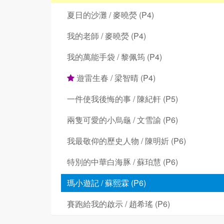
夏日的沙灘 / 麥曉熒 (P4)
我的老師 / 麥曉熒 (P4)
我的萬能手袋 / 黎佩筠 (P4)
遊雷生春 / 梁智晴 (P4)
一件使我後悔的事 / 陳紀軒 (P5)
兩隻可愛的小烏龜 / 文雪諭 (P6)
我最敬仰的歷史人物 / 陳明妡 (P6)
特別的中華白海豚 / 蘇珀慧 (P6)
瑪小遊記 / 蘇熙霖 (P6)
賽跑給我的啟示 / 趙希瑤 (P6)