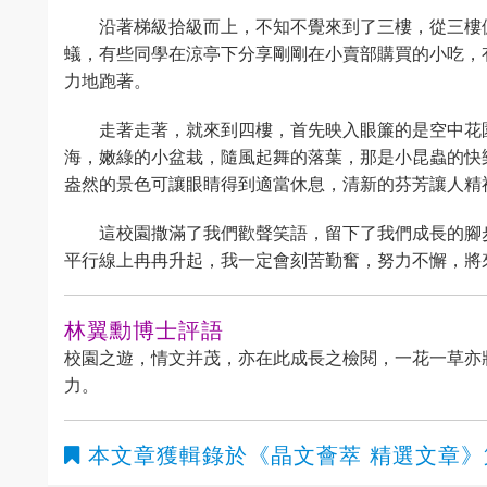
沿著梯級拾級而上，不知不覺來到了三樓，從三樓
蟻，有些同學在涼亭下分享剛剛在小賣部購買的小吃，
力地跑著。
走著走著，就來到四樓，首先映入眼簾的是空中花
海，嫩綠的小盆栽，隨風起舞的落葉，那是小昆蟲的快
盎然的景色可讓眼睛得到適當休息，清新的芬芳讓人精
這校園撒滿了我們歡聲笑語，留下了我們成長的腳
平行線上冉冉升起，我一定會刻苦勤奮，努力不懈，將
林翼勳博士評語
校園之遊，情文并茂，亦在此成長之檢閱，一花一草亦
力。
本文章獲輯錄於
《晶文薈萃 精選文章》