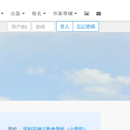
劃
出版
報名
作家專欄
用
密
登入
忘記密碼
戶
碼
號
碼
1
學校：
瑪利諾神父教會學校（小學部）