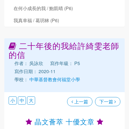
在何小成長的我 / 鮑凱晴 (P6)
我真幸福 / 葛玥林 (P6)
二十年後的我給許綺雯老師
的信
作者： 吳詠欣
寫作年級： P5
寫作日期： 2020-11
學校：
中華基督教會何福堂小學
小
中
大
上一篇
下一篇
晶文薈萃 十優文章