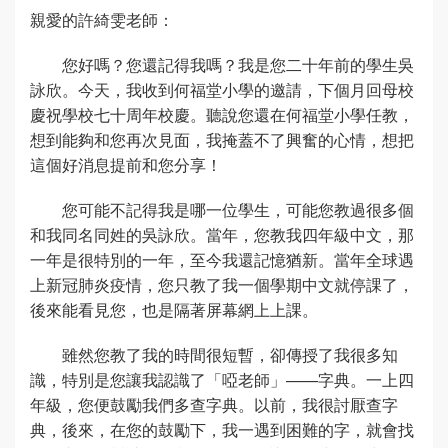
親愛的許綺雯老師：
您好嗎？您還記得我嗎？我是您二十年前的學生吳
詠欣。今天，我收到何福堂小學的邀請，下個月回母校
慶祝學校七十周年校慶。聽說您還在何福堂小學任教，
想到能夠和您再次見面，我掩蓋不了興奮的心情，想把
這個好消息提前和您分享！
您可能不記得我是哪一位學生，可能您教過很多個
和我同名同姓的吳詠欣。當年，您教我四年級中文，那
一年是很特別的一年，至今我還記憶猶新。當年全球遇
上新冠肺炎疫情，您只教了我一個學期中文就停課了，
後來能看見您，也是隔著屏幕網上上課。
雖然您教了我的時間很短暫，卻傳授了我很多知
識，特別是您讓我認識了「啞老師」——字典。一上四
年級，您便鼓勵我們多查字典。以前，我很討厭查字
典，後來，在您的鼓勵下，我一遇到困難的字，就會找