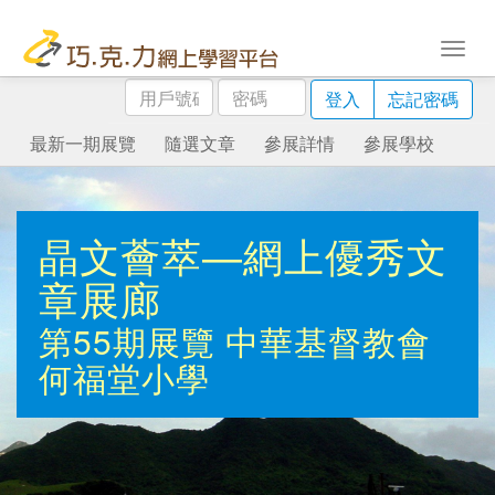
用
密
登入
忘記密碼
戶
碼
號
最新一期展覽
隨選文章
參展詳情
參展學校
碼
晶文薈萃—網上優秀文
章展廊
第55期展覽
中華基督教會
何福堂小學