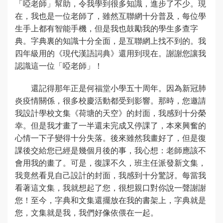
「啞老師」幫助，令我學到很多知識，進步了不少。現
在，我也是一位老師了，雖然互聯網十分普及，每位學
生手上都有智能手機，但是我也鼓勵我的學生多查字
典。字典裏的知識十分全面，是互聯網上找不到的。我
四年級用的《現代漢語詞典》還用到現在。謝謝您讓我
認識這一位「啞老師」！
還記得那年正是何福堂小學五十周年。因為新冠肺
炎疫情關係，很多校慶活動都受到影響。那時，您邀請
我設計學校文集《荷塘的天空》的封面，我感到十分榮
幸。但是我才畫了一半還未完成又停課了，本來興奮的
心情一下子變得十分失落。後來雖然我畫好了，但是復
課後交給您已經是幾個月後的事，我心想：老師應該不
會用我的畫了。可是，復課不久，班主任派發新文集，
我竟然看見自己設計的封面，我感到十分驚訝。每當我
看著這文集，我就想起了您，很想親口對你說一聲謝謝
您！至今，字典和文集還擺放在我的書架上，字典就是
您，文集就是我，我們好像依偎在一起。