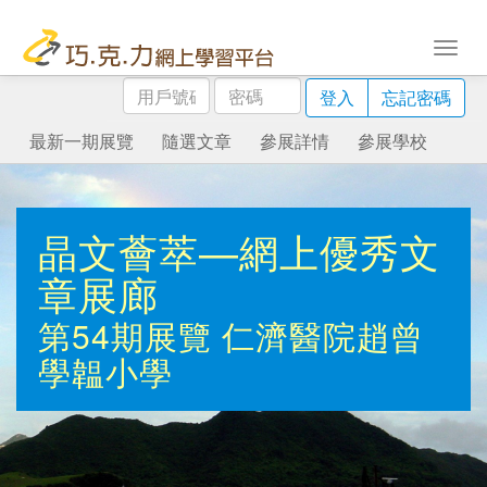
用
密
登入
忘記密碼
戶
碼
號
最新一期展覽
隨選文章
參展詳情
參展學校
碼
晶文薈萃—網上優秀文
章展廊
第54期展覽
仁濟醫院趙曾
學韞小學