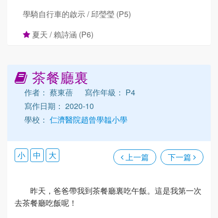
學騎自行車的啟示 / 邱瑩瑩 (P5)
夏天 / 賴詩涵 (P6)
茶餐廳裏
作者： 蔡東蓓
寫作年級： P4
寫作日期： 2020-10
學校：
仁濟醫院趙曾學韞小學
小
中
大
上一篇
下一篇
昨天，爸爸帶我到茶餐廳裏吃午飯。這是我第一次
去茶餐廳吃飯呢！