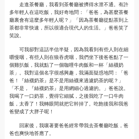
走進茶餐廳，我看到茶餐廳被擠得水泄不通。有許
多年輕人在這吃飯，我好奇地問：「爸爸，為甚麼茶餐
廳裏會有這麼多年輕人呢？」「因為茶餐廳從點茶到上
茶都非常快速，所以很適合現代人的生活。」爸爸笑了
笑說。
可我卻對這話半信半疑，因為我看到有些人則在細
嚼慢咽，有些人則在狼吞虎咽，我們坐下後爸爸點了一
個雞扒飯，我就點了一個咖哩牛肉飯和一杯「絲襪奶
茶」。我對這個名字很感興趣，我滿面疑惑地問：「爸
爸！『絲襪奶茶』是不是用絲襪來過濾奶茶的呢？」
「不是，『絲襪奶茶』是用網細心過濾的。」爸爸說。
我喝了一口奶茶，覺得它細膩，之後我吃了一口牛肉
飯，太香了！我轉眼間就把它幹掉了。吃飽後我和我爸
爸變成了大胖子呢！
回家後，我嚷著要爸爸經常帶我去茶餐廳吃飯，爸
爸也爽快地答應了。