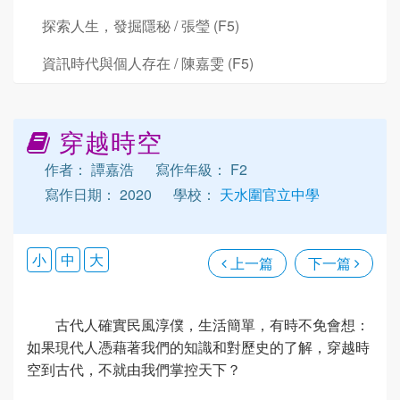
探索人生，發掘隱秘 / 張瑩 (F5)
資訊時代與個人存在 / 陳嘉雯 (F5)
穿越時空
作者： 譚嘉浩
寫作年級： F2
寫作日期： 2020
學校：
天水圍官立中學
小
中
大
上一篇
下一篇
古代人確實民風淳僕，生活簡單，有時不免會想：
如果現代人憑藉著我們的知識和對歷史的了解，穿越時
空到古代，不就由我們掌控天下？