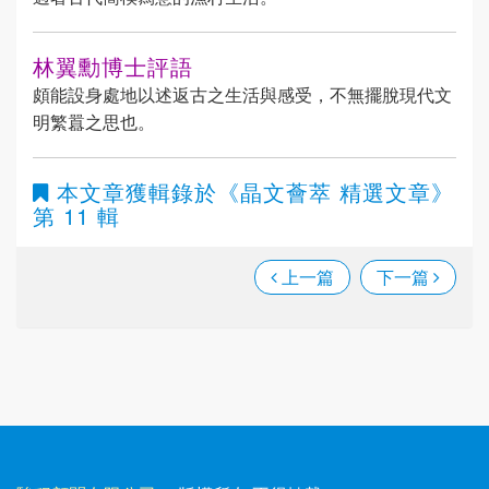
林翼勳博士評語
頗能設身處地以述返古之生活與感受，不無擺脫現代文
明繁囂之思也。
本文章獲輯錄於
《晶文薈萃 精選文章》
第 11 輯
上一篇
下一篇