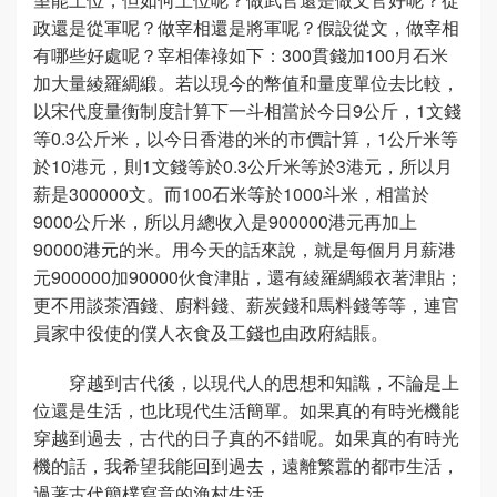
政還是從軍呢？做宰相還是將軍呢？假設從文，做宰相
有哪些好處呢？宰相俸祿如下：300貫錢加100月石米
加大量綾羅綢緞。若以現今的幣值和量度單位去比較，
以宋代度量衡制度計算下一斗相當於今日9公斤，1文錢
等0.3公斤米，以今日香港的米的市價計算，1公斤米等
於10港元，則1文錢等於0.3公斤米等於3港元，所以月
薪是300000文。而100石米等於1000斗米，相當於
9000公斤米，所以月總收入是900000港元再加上
90000港元的米。用今天的話來說，就是每個月月薪港
元900000加90000伙食津貼，還有綾羅綢緞衣著津貼；
更不用談茶酒錢、廚料錢、薪炭錢和馬料錢等等，連官
員家中役使的僕人衣食及工錢也由政府結賬。
穿越到古代後，以現代人的思想和知識，不論是上
位還是生活，也比現代生活簡單。如果真的有時光機能
穿越到過去，古代的日子真的不錯呢。如果真的有時光
機的話，我希望我能回到過去，遠離繁囂的都巿生活，
過著古代簡樸寫意的漁村生活。