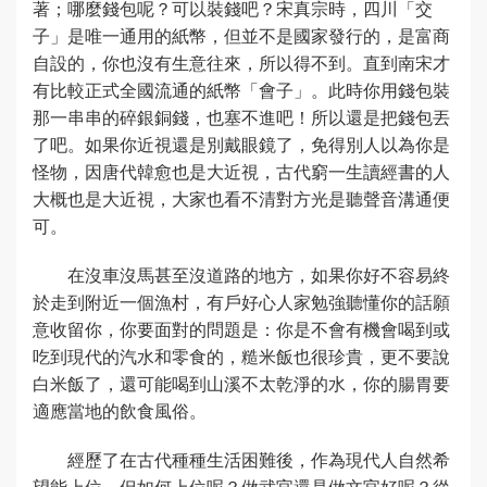
著；哪麼錢包呢？可以裝錢吧？宋真宗時，四川「交
子」是唯一通用的紙幣，但並不是國家發行的，是富商
自設的，你也沒有生意往來，所以得不到。直到南宋才
有比較正式全國流通的紙幣「會子」。此時你用錢包裝
那一串串的碎銀銅錢，也塞不進吧！所以還是把錢包丟
了吧。如果你近視還是別戴眼鏡了，免得別人以為你是
怪物，因唐代韓愈也是大近視，古代窮一生讀經書的人
大概也是大近視，大家也看不清對方光是聽聲音溝通便
可。
在沒車沒馬甚至沒道路的地方，如果你好不容易終
於走到附近一個漁村，有戶好心人家勉強聽懂你的話願
意收留你，你要面對的問題是：你是不會有機會喝到或
吃到現代的汽水和零食的，糙米飯也很珍貴，更不要說
白米飯了，還可能喝到山溪不太乾淨的水，你的腸胃要
適應當地的飲食風俗。
經歷了在古代種種生活困難後，作為現代人自然希
望能上位，但如何上位呢？做武官還是做文官好呢？從