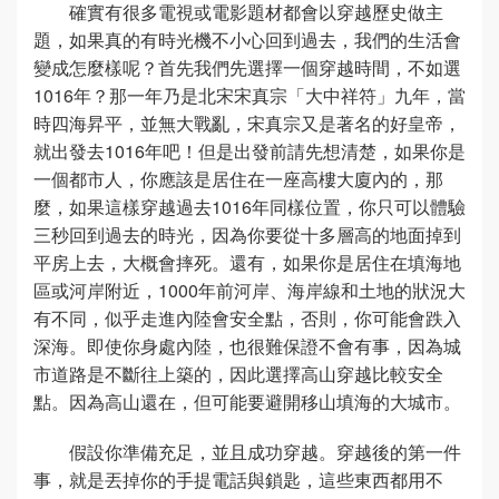
確實有很多電視或電影題材都會以穿越歷史做主
題，如果真的有時光機不小心回到過去，我們的生活會
變成怎麼樣呢？首先我們先選擇一個穿越時間，不如選
1016年？那一年乃是北宋宋真宗「大中祥符」九年，當
時四海昇平，並無大戰亂，宋真宗又是著名的好皇帝，
就出發去1016年吧！但是出發前請先想清楚，如果你是
一個都市人，你應該是居住在一座高樓大廈內的，那
麼，如果這樣穿越過去1016年同樣位置，你只可以體驗
三秒回到過去的時光，因為你要從十多層高的地面掉到
平房上去，大概會摔死。還有，如果你是居住在填海地
區或河岸附近，1000年前河岸、海岸線和土地的狀況大
有不同，似乎走進內陸會安全點，否則，你可能會跌入
深海。即使你身處內陸，也很難保證不會有事，因為城
市道路是不斷往上築的，因此選擇高山穿越比較安全
點。因為高山還在，但可能要避開移山填海的大城市。
假設你準備充足，並且成功穿越。穿越後的第一件
事，就是丟掉你的手提電話與鎖匙，這些東西都用不