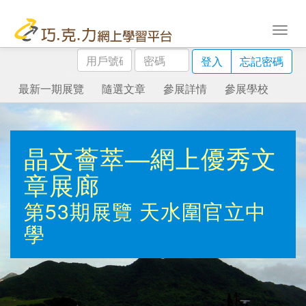
用
密
登入
忘記密碼
戶
碼
號
最新一期展覽
隨選文章
參展詳情
參展學校
碼
晶文薈萃—網上優秀文
章展廊
第53期展覽
天水圍官立中
學