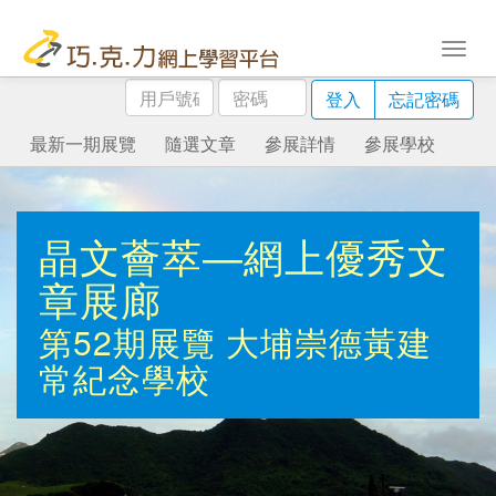
用
密
登入
忘記密碼
戶
碼
號
最新一期展覽
隨選文章
參展詳情
參展學校
碼
晶文薈萃—網上優秀文
章展廊
第52期展覽
大埔崇德黃建
常紀念學校