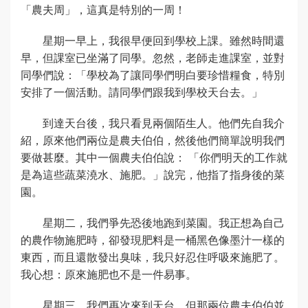
「農夫周」，這真是特別的一周！
星期一早上，我很早便回到學校上課。雖然時間還
早，但課室已坐滿了同學。忽然，老師走進課室，並對
同學們說：「學校為了讓同學們明白要珍惜糧食，特別
安排了一個活動。請同學們跟我到學校天台去。」
到達天台後，我只看見兩個陌生人。他們先自我介
紹，原來他們兩位是農夫伯伯，然後他們簡單說明我們
要做甚麼。其中一個農夫伯伯說： 「你們明天的工作就
是為這些蔬菜澆水、施肥。」說完，他指了指身後的菜
園。
星期二，我們爭先恐後地跑到菜園。我正想為自己
的農作物施肥時，卻發現肥料是一桶黑色像墨汁一樣的
東西，而且還散發出臭味，我只好忍住呼吸來施肥了。
我心想：原來施肥也不是一件易事。
星期三，我們再次來到天台，但那兩位農夫伯伯並