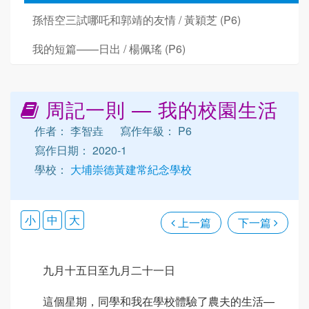
孫悟空三試哪吒和郭靖的友情 / 黃穎芝 (P6)
我的短篇——日出 / 楊佩瑤 (P6)
周記一則 — 我的校園生活
作者： 李智垚
寫作年級： P6
寫作日期： 2020-1
學校：
大埔崇德黃建常紀念學校
小
中
大
上一篇
下一篇
九月十五日至九月二十一日
這個星期，同學和我在學校體驗了農夫的生活—