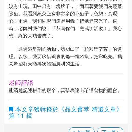
沒有出現。田中只有一塊牌子，上面寫著要我們為蔬菜
除蟲。我看到蔬菜上有非常多的小蟲子，心想：真噁
心！不過，我和同學們還是用鑷子把牠們夾光了。這
時，老師對我們說：「恭喜你們，完成了活動！」我心
想：終於大功告成了。
通過這星期的活動，我明白了「粒粒皆辛苦」的道
理。以後，我要珍惜碗裏的每一粒米飯，把它吃完。我
真希望有天能再次體驗農耕的生活。
老師評語
能清楚記述耕作的艱辛，真摰表達出珍惜食物的體會。
本文章獲輯錄於
《晶文薈萃 精選文章》
第 11 輯
上一篇
下一篇