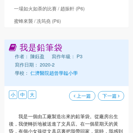
一場如火如荼的比賽 / 趙振軒 (P6)
蜜蜂來襲 / 冼筠堯 (P6)
我是鉛筆袋
作者： 陳鈺盈
寫作年級： P3
寫作日期： 2020-2
學校：
仁濟醫院趙曾學韞小學
小
中
大
上一篇
下一篇
我是一個由工廠製造出來的鉛筆袋。從廠房出生
後，我便轉折地被送進了文具店。在一個星期天的黃
昏，有個小女孩從文具店裏把我帶回家，當時，我感到