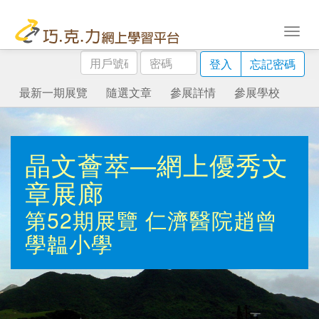
用
密
登入
忘記密碼
戶
碼
號
最新一期展覽
隨選文章
參展詳情
參展學校
碼
晶文薈萃—網上優秀文
章展廊
第52期展覽
仁濟醫院趙曾
學韞小學