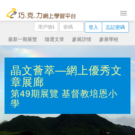
用
密
登入
忘記密碼
戶
碼
號
最新一期展覽
隨選文章
參展詳情
參展學校
碼
晶文薈萃—網上優秀文
章展廊
第49期展覽
基督教培恩小
學