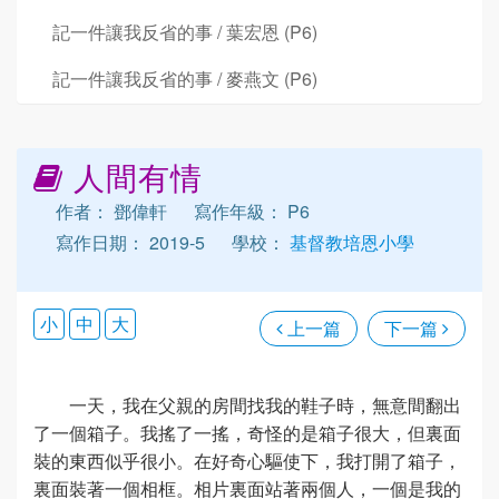
記一件讓我反省的事 / 葉宏恩 (P6)
記一件讓我反省的事 / 麥燕文 (P6)
人間有情
作者： 鄧偉軒
寫作年級： P6
寫作日期： 2019-5
學校：
基督教培恩小學
小
中
大
上一篇
下一篇
一天，我在父親的房間找我的鞋子時，無意間翻出
了一個箱子。我搖了一搖，奇怪的是箱子很大，但裏面
裝的東西似乎很小。在好奇心驅使下，我打開了箱子，
裏面裝著一個相框。相片裏面站著兩個人，一個是我的