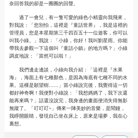
奈回答我的卻是一圈圈的回聲。
過了一會兒，有一隻可愛的綠色小精靈向我飛來，
對我說：「您別怕，這裡是『童話世界』，我是這裡的
管理員，您是本星期第三千四百五十一位遊客，你可以
叫我小綠。」我說：「小綠，你好！我叫劉星雨。你能
帶我去參觀一下這個叫『童話小鎮』的地方嗎？」小綠
調皮地說：「當然可以啦！」
我們邊走邊談，小綠向我介紹：「這裡是『水果
海』，海面上有七種顏色，是因為海底有七種不同的水
果。這棵是願望樹……」當小綠說完後，我覺得這一切
都好神奇啊！我便對小綠說：「我想媽媽了，我下次還
能再來嗎？」話還沒說完，我身邊的畫面便消失得無影
無蹤了。「叮叮叮~」傳來一陣美妙的音樂，是鬧鐘，
我睜開眼睛，發現自己坐在床上，原來是場夢，我在心
裏想。