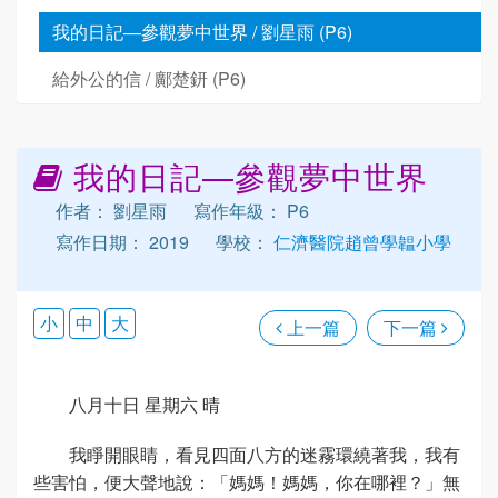
我的日記—參觀夢中世界 / 劉星雨 (P6)
給外公的信 / 鄺楚鈃 (P6)
我的日記—參觀夢中世界
作者： 劉星雨
寫作年級： P6
寫作日期： 2019
學校：
仁濟醫院趙曾學韞小學
小
中
大
上一篇
下一篇
八月十日 星期六 晴
我睜開眼睛，看見四面八方的迷霧環繞著我，我有
些害怕，便大聲地說：「媽媽！媽媽，你在哪裡？」無