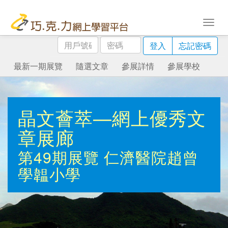
用
密
登入
忘記密碼
戶
碼
號
最新一期展覽
隨選文章
參展詳情
參展學校
碼
晶文薈萃—網上優秀文
章展廊
第49期展覽
仁濟醫院趙曾
學韞小學