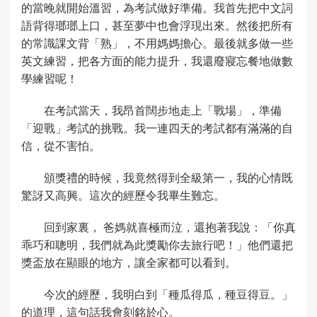
的當晚就開始溫習，為考試做好準備。我首先把中文詞
語背得瑯瑯上口，甚至夢中也會浮現出來。然後把所有
的常識課文背「熟」，不用媽媽擔心。最後就多做一些
英文練習，把各方面的能力提升，我還廢寢忘餐地做數
學練習呢！
在考試當天，我昂首闊步地走上「戰場」，準備
「迎戰」考試的挑戰。我一連四天的考試都有滿滿的自
信，從不害怕。
頒獎禮的時候，我竟然得到全級第一，我的心情既
驚訝又高興。這次的經歷令我畢生難忘。
回到家裏， 爸媽就喜極而泣，還抱著我說：「你真
乖巧和聰明，我們就為此獎勵你去旅行吧！」他們還把
獎盃放在顯眼的地方，讓全家都可以看到。
今次的經歷，我明白到「種瓜得瓜，種豆得豆。」
的道理，這句話我會刻銘於心。