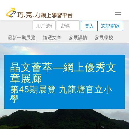
用
密
登入
忘記密碼
戶
碼
號
最新一期展覽
隨選文章
參展詳情
參展學校
碼
晶文薈萃—網上優秀文
章展廊
第45期展覽
九龍塘官立小
學