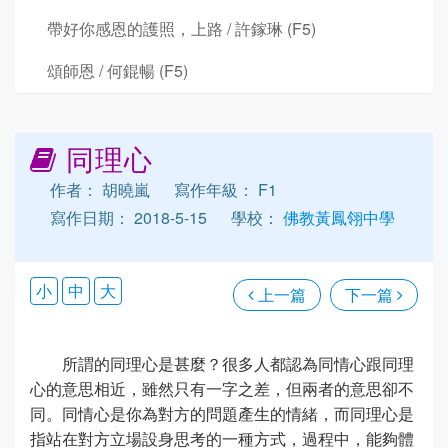
帶好你感恩的護照，上路 / 許鎵琳 (F5)
頌師恩 / 何錕暢 (F5)
同理心
作者： 胡曉嵐
寫作年級： F1
寫作日期： 2018-5-15
學校：
佛教黃鳳翎中學
小
中
大
上一篇
下一篇
所謂的同理心是甚麼？很多人都認為同情心跟同理
心的意思相近，雖然只有一字之差，但兩者的意思卻不
同。同情心是你為對方的問題產生的情緒，而同理心是
指站在對方立場設身思考的一種方式，過程中，能夠體