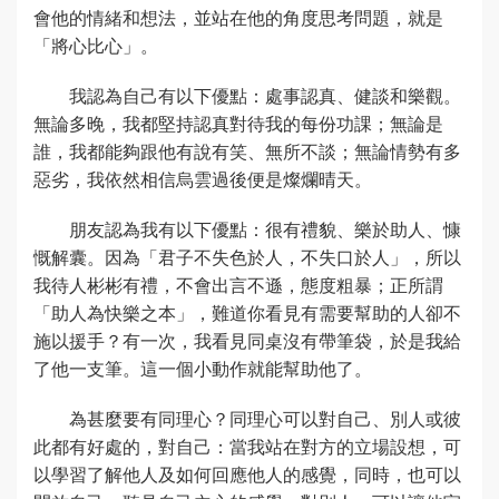
會他的情緒和想法，並站在他的角度思考問題，就是
「將心比心」。
我認為自己有以下優點：處事認真、健談和樂觀。
無論多晚，我都堅持認真對待我的每份功課；無論是
誰，我都能夠跟他有說有笑、無所不談；無論情勢有多
惡劣，我依然相信烏雲過後便是燦爛晴天。
朋友認為我有以下優點：很有禮貌、樂於助人、慷
慨解囊。因為「君子不失色於人，不失口於人」，所以
我待人彬彬有禮，不會出言不遜，態度粗暴；正所謂
「助人為快樂之本」，難道你看見有需要幫助的人卻不
施以援手？有一次，我看見同桌沒有帶筆袋，於是我給
了他一支筆。這一個小動作就能幫助他了。
為甚麼要有同理心？同理心可以對自己、別人或彼
此都有好處的，對自己：當我站在對方的立場設想，可
以學習了解他人及如何回應他人的感覺，同時，也可以