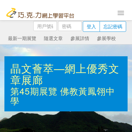
用
密
登入
忘記密碼
戶
碼
號
最新一期展覽
隨選文章
參展詳情
參展學校
碼
晶文薈萃—網上優秀文
章展廊
第45期展覽
佛教黃鳳翎中
學