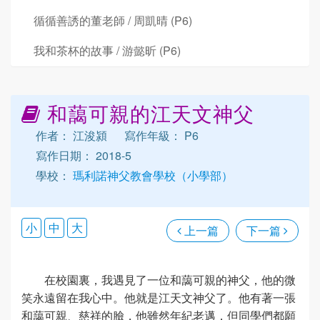
循循善誘的董老師 / 周凱晴 (P6)
我和茶杯的故事 / 游懿昕 (P6)
和藹可親的江天文神父
作者： 江浚潁
寫作年級： P6
寫作日期： 2018-5
學校：
瑪利諾神父教會學校（小學部）
小
中
大
上一篇
下一篇
在校園裏，我遇見了一位和藹可親的神父，他的微
笑永遠留在我心中。他就是江天文神父了。他有著一張
和藹可親、慈祥的臉，他雖然年紀老邁，但同學們都願