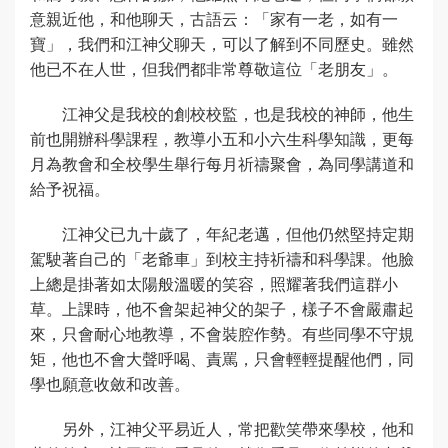
意親近他，和他聊天，古語云：「家有一老，如有一
寶」，我們和江神父聊天，可以了解到不同歷史。雖然
他已不在人世，但我們都非常尊敬這位「老朋友」。
江神父是我校的創校校監，也是我校的神師，他生
前也開辦科學課程，教導小五和小六生科學知識，更每
月為教會和全校學生舉行每月祈禱聚會，為同學講道和
給予祝福。
江神父已九十歲了，年紀老邁，但他仍然堅持定期
駕駛著自己的「老爺車」到校主持祈禱和科學課。他臉
上總是掛著如太陽般溫暖的笑容，照耀著我們這群小
草。上課時，他不會架起神父的架子，樣子不會嚴肅起
來，只會耐心地教導，不會裝腔作勢。有些同學不守規
矩，他也不會大聲呼喝、責罵，只會輕輕提醒他們，同
學也願意收斂和改善。
另外，江神父平易近人，常把歡笑帶來學校，他和