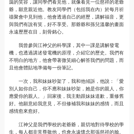
藹的笑容，讓同學們看見他，就像看見一位慈祥的老爺
爺，願意親近他。教友同學們（包括我在內）於每月祈
禱聚會中見到他，他會透過自己的經歷，講解福音，更
與我們有說有笑，好不享受。那爺爺和孫兒溫馨的畫面
永遠歷歷在目，刻骨銘心。
我曾參與江神父的科學課，其中一課是講解發電
機，也透過講述發電機的原理，介紹它的歷史。我們有
不明白的地方，他會帶著微笑細心解答我們的問題，而
且他會體貼地準備每一份筆記。
一次，我和妹妹吵架了，我和他傾訴，他說：「愛
別人如你自己，你不應和妹妹吵架，她是你的親人，你
應愛你的親人。」回家後，我主動跟妹妹道歉，重修舊
好。他願意給我意見，不但修補我和妹妹的感情，而且
感情愈來愈好。
江神父是我們學校的老爺爺，親切地對待學校的學
生，每人都非常尊敬他，也會永遠懷念那張慈祥的臉。