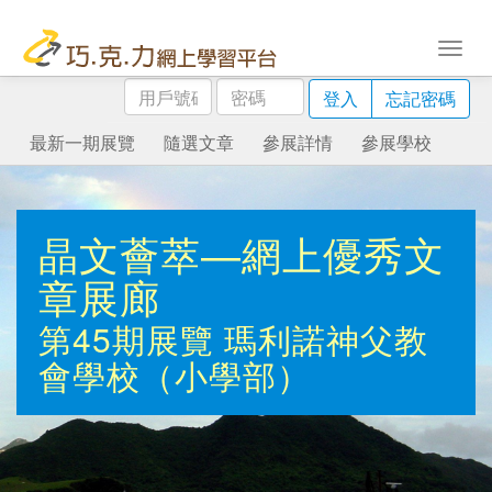
用
密
登入
忘記密碼
戶
碼
號
最新一期展覽
隨選文章
參展詳情
參展學校
碼
晶文薈萃—網上優秀文
章展廊
第45期展覽
瑪利諾神父教
會學校（小學部）