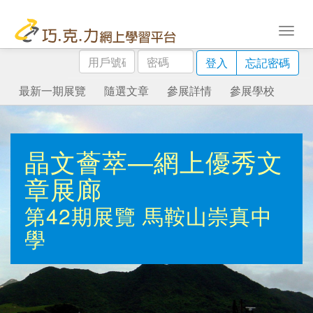
用
密
登入
忘記密碼
戶
碼
號
最新一期展覽
隨選文章
參展詳情
參展學校
碼
晶文薈萃—網上優秀文
章展廊
第42期展覽
馬鞍山崇真中
學