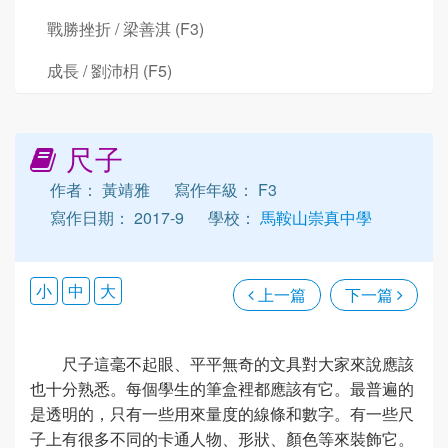
戰勝挫折 / 梁善淇 (F3)
成長 / 劉沛枂 (F5)
尺子
作者： 黃靖雅
寫作年級： F3
寫作日期： 2017-9
學校：
馬鞍山崇真中學
小
中
大
上一篇
下一篇
尺子這毫不起眼、平平無奇的文具對大家來說應該
也十分熟悉。每個學生的筆盒裡都應該有它。最普遍的
是透明的，只有一些用來量度的線條和數字。有一些尺
子上有很多不同的卡通人物、形狀、顏色等來裝飾它。