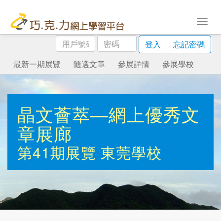
用
密
登入
忘記密碼
戶
碼
號
最新一期展覽
隨選文章
參展詳情
參展學校
碼
晶文薈萃—網上優秀文
章展廊
第41期展覽
東莞學校