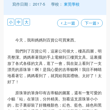
寫作日期： 2017-5
學校：
東莞學校
小
中
大
上一篇
下一篇
今天，我和媽媽到百貨公司買東西。
我們到了百貨公司，這家公司很大，樓高四層，明
亮整潔。媽媽牽著我的手上電梯到三樓買文具。這裏擺
放了各式各樣的文具，逛了一會，我在架上看到了一支
漂亮的原珠筆！啊！是我心愛的吉蒂貓啊！我目不轉睛
地看著它，媽媽看到了，就買給我當禮物。太好了！太
好了！
原珠筆的筆身印有吉蒂貓的圖案，還有一隻可愛的
小貓「站」在筆頂，分外精美。別看這支原珠筆小小
的，肚子裏卻裝了好幾種顏色：紅色、藍色、綠色和黑