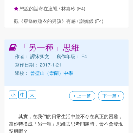
想說的話寄在這裡 / 林嘉玲 (F4)
觀《穿條紋睡衣的男孩》有感 / 謝婉儀 (F4)
「另一種」思維
作者： 譚宋卿文
寫作年級： F4
寫作日期： 2017-1-21
學校：
曾璧山（崇蘭）中學
小
中
大
上一篇
下一篇
其實，在我們的日常生活中並不存在真正的困難，
當你轉換成「另一種」思維去思考問題時，會不會發現
契機呢？