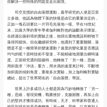
你解決一些特殊的問題並走出困境。
司空見慣的自由落體運動，最早研究的人便是亞里
士多德。他認為物體下落的快慢是由它的重量決定的，
正如一塊石頭要比一片羽毛先落地一樣。早在16世紀
末，比薩大學的青年學者伽利略對他的論斷表示懷疑。
在經過比薩斜塔的實驗之後，他得出重物應該和輕物下
落得同樣快。但在繼續研究時，他遇到了重重難關，落
體是不是一種簡單的變速運動？速度的變化量是否應該
均勻的呢？當時技術不發達，不能精確地測量出瞬時速
度。正當研究遇到阻礙時，他轉換了「另一種」思維，
用斜面求「沖淡」重力，用水滴的速度來計時。不斷增
加斜面的傾斜角度，重複多次實驗，加上伽利略對實驗
總結，提出了世界聞名的「自由落體」學說。
世界上許多成功人士都是因為巧妙地轉換了「另一
種」思維，發現契機，戰勝挫折，克服困難，再加上自
己的堅持才獲得成功。有時候，天才、科學家和普通人
的區別就在於是否會轉換「另一種」思維，以克服別人