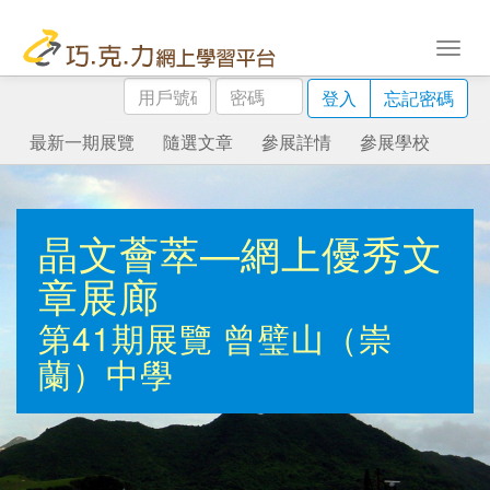
用
密
登入
忘記密碼
戶
碼
號
最新一期展覽
隨選文章
參展詳情
參展學校
碼
晶文薈萃—網上優秀文
章展廊
第41期展覽
曾璧山（崇
蘭）中學