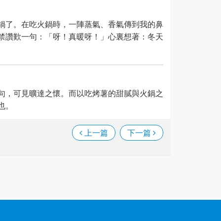
鍋了。在吃火鍋時，一陣蒸氣、香氣傳到我的鼻
禁讚歎一句：「呀！真暖呀！」心裏想著：冬天
句，可見曠達之懷。而以吃烤薯的甜膩與火鍋之
也。
上一篇
下一篇