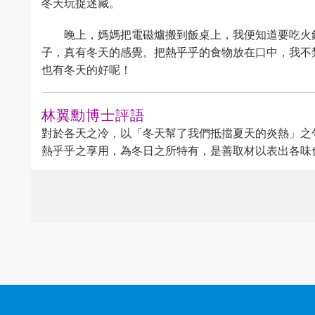
冬天玩捉迷藏。
晚上，媽媽把電磁爐搬到飯桌上，我便知道要吃火
子，真有冬天的感覺。把熱乎乎的食物放在口中，我不
也有冬天的好呢！
林翼勳博士評語
對於各天之冷，以「冬天幫了我們抵擋夏天的炎熱」之
熱乎乎之享用，為冬日之所特有，是善取材以表出各味