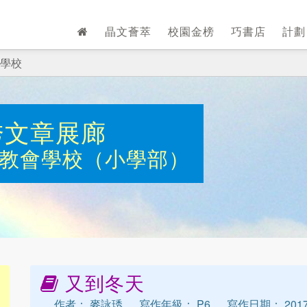
晶文薈萃
校園金榜
巧書店
計
學校
秀文章展廊
教會學校（小學部）
又到冬天
作者： 麥詠琇
寫作年級： P6
寫作日期： 2017