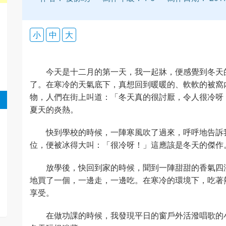
小
中
大
今天是十二月的第一天，我一起牀，便感覺到冬天
了。在寒冷的天氣底下，真想回到暖暖的、軟軟的被窩
物，人們在街上叫道：「冬天真的很討厭，令人很冷呀
夏天的炎熱。
快到學校的時候，一陣寒風吹了過來，呼呼地告訴
位，便被冰得大叫：「很冷呀！」這應該是冬天的傑作
放學後，快回到家的時候，聞到一陣甜甜的香氣四
地買了一個，一邊走，一邊吃。在寒冷的環境下，吃著
享受。
在做功課的時候，我發現平日的窗戶外活潑唱歌的