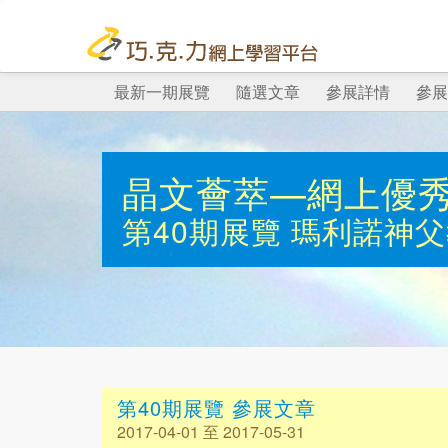
最新一期展覽
隨選文章
參展詳情
參展
晶文薈萃—網上優
第40期展覽
瑪利諾神父
第40期展覽 參展文章
2017-04-01 至 2017-05-31