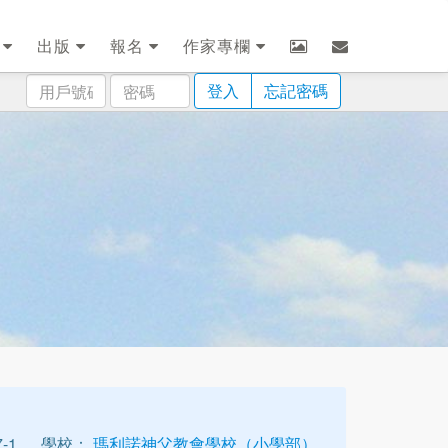
劃
出版
報名
作家專欄
用
密
登入
忘記密碼
戶
碼
號
碼
-1
學校：
瑪利諾神父教會學校（小學部）