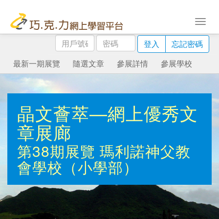
用
密
登入
忘記密碼
戶
碼
號
最新一期展覽
隨選文章
參展詳情
參展學校
碼
晶文薈萃—網上優秀文
章展廊
第38期展覽
瑪利諾神父教
會學校（小學部）