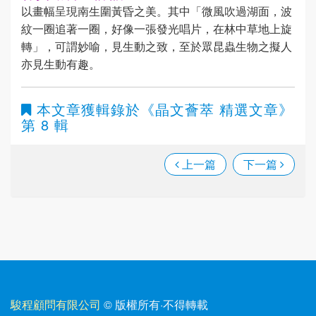
以畫幅呈現南生圍黃昏之美。其中「微風吹過湖面，波
紋一圈追著一圈，好像一張發光唱片，在林中草地上旋
轉」，可謂妙喻，見生動之致，至於眾昆蟲生物之擬人
亦見生動有趣。
本文章獲輯錄於
《晶文薈萃 精選文章》
第 8 輯
上一篇
下一篇
駿程顧問有限公司
© 版權所有
·
不得轉載