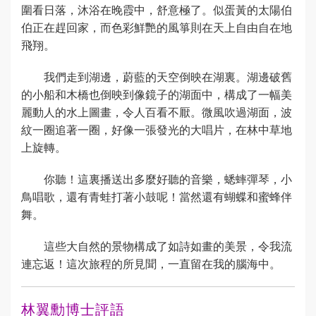
圍看日落，沐浴在晚霞中，舒意極了。似蛋黃的太陽伯
伯正在趕回家，而色彩鮮艷的風箏則在天上自由自在地
飛翔。
我們走到湖邊，蔚藍的天空倒映在湖裏。湖邊破舊
的小船和木橋也倒映到像鏡子的湖面中，構成了一幅美
麗動人的水上圖畫，令人百看不厭。微風吹過湖面，波
紋一圈追著一圈，好像一張發光的大唱片，在林中草地
上旋轉。
你聽！這裏播送出多麼好聽的音樂，蟋蟀彈琴，小
鳥唱歌，還有青蛙打著小鼓呢！當然還有蝴蝶和蜜蜂伴
舞。
這些大自然的景物構成了如詩如畫的美景，令我流
連忘返！這次旅程的所見聞，一直留在我的腦海中。
林翼勳博士評語