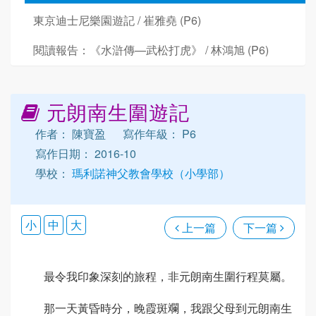
東京迪士尼樂園遊記 / 崔雅堯 (P6)
閱讀報告：《水滸傳—武松打虎》 / 林鴻旭 (P6)
元朗南生圍遊記
作者： 陳寶盈
寫作年級： P6
寫作日期： 2016-10
學校：
瑪利諾神父教會學校（小學部）
小
中
大
上一篇
下一篇
最令我印象深刻的旅程，非元朗南生圍行程莫屬。
那一天黃昏時分，晚霞斑斕，我跟父母到元朗南生