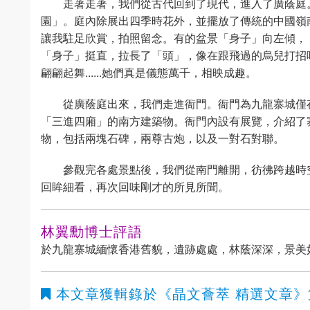
走著走著，我們從古代回到了現代，進入了廣蔭庭
園」。庭內除展出四季時花外，並擺放了傳統的中國嶺
讓我駐足欣賞，拍照留念。有的盆景「身子」向左傾，
「身子」挺直，拉長了「頭」，像在跟飛過的烏兒打招
翩翩起舞......她們真是儀態萬千，相映成趣。
從廣蔭庭出來，我們走進衙門。衙門為九龍寨城僅
「三進四廂」的南方建築物。衙門內設有展覽，介紹了
物，包括兩塊石碑，兩尊古炮，以及一對石對聯。
參觀完各處景點後，我們從南門離開，彷彿跨越時
回眸細看，再次回味剛才的所見所聞。
林翼勳博士評語
於九龍寨城緬懷香港舊貌，遺跡處處，林蔭深深，景美
本文章獲輯錄於
《晶文薈萃 精選文章》