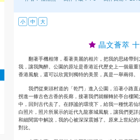
小
中
大
晶文薈萃 
翻著手機相簿，看著美麗的相片，把我的思緒帶到
我，讓我陶醉。公園的原址是香港近代歷史上一個最重
香港風貌，還可以欣賞到獨特的美景，真是一舉兩得。
我們從東頭村道的「乾門」進入公園，沿著小路直
拐進一條古色古香的長廊，接著我們就輾轉於亭台樓閣
中，回到古代去了。在靜謐的環境下，給我一種恍若仙
白照片，照片所展示的近代九龍寨城風貌，讓我們更詳
和細閱當中解說，我的心被深深震撼了。原來上世紀的
對比。