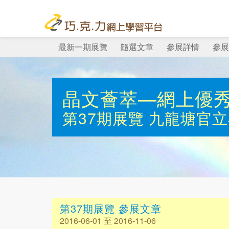
最新一期展覽
隨選文章
參展詳情
參展
晶文薈萃—網上優
第37期展覽
九龍塘官立
第37期展覽 參展文章
2016-06-01 至 2016-11-06