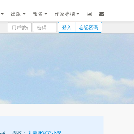
劃
出版
報名
作家專欄
用
密
登入
忘記密碼
戶
碼
號
碼
-4
學校：
九龍塘官立小學