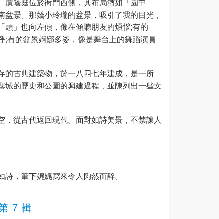
。廣蔭庭位於衙門西側，其布局猶如「園中
南盆景。那嬌小玲瓏的盆景，吸引了我的目光，
「頭」也向左傾，像在傾聽朋友的煩惱;有的
呼;有的盆景婀娜多姿，像是舞台上的舞蹈演員
存的古典建築物，於一八四七年建成，是一所
寨城的歷史和公園的興建過程，並陳列出一些文
空，從古代返回現代。面對如詩美景，不禁讓人
如詩，筆下娓娓寫來令人陶然而醉。
第 7 輯