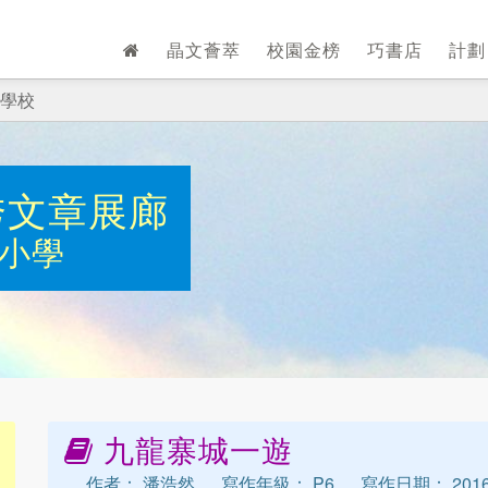
晶文薈萃
校園金榜
巧書店
計
學校
秀文章展廊
小學
九龍寨城一遊
作者： 潘浩然
寫作年級： P6
寫作日期： 2016