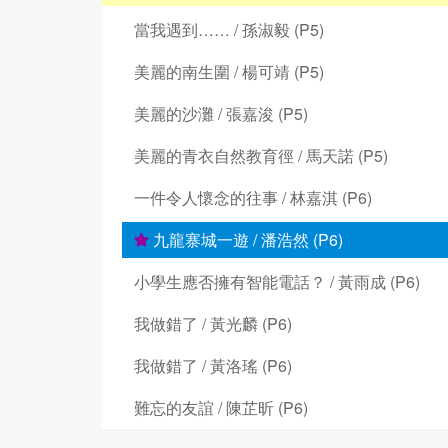
當我遇到…… / 孫淑毅 (P5)
美麗的南生圍 / 楊可靖 (P5)
美麗的沙灘 / 張嘉浚 (P5)
美麗的青衣自然教育徑 / 馬天諾 (P5)
一件令人懷念的往事 / 林嘉淇 (P6)
九龍寨城一遊 / 潘浩然 (P6)
小學生應否擁有智能電話？ / 黃雨成 (P6)
我做錯了 / 黃光麟 (P6)
我做錯了 / 黃洛瑤 (P6)
難忘的友誼 / 陳芷昕 (P6)