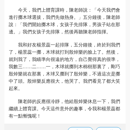
今天，我們上體育課時，陳老師說：「今天我們會
進行擲木球選拔，我們先做熱身。」五分鐘後，陳老師
說：「我們開始擲木球，女孩子先排隊，男孩子站在那
邊。」我們女孩子先排隊，然後再聽陳老師指揮。
我和好友楊景蕊一起排隊，五分鐘後，終於到我們
了，楊景蕊一擲，木球就打到殷焯樂的臉上了。然後，
就到我了，我瞄準向很遠的地方，自己覺得真的很準，
我數三……二……一，木球就擲到木棉樹那裏了，剛巧
殷焯樂就在那裏，木球又擲到了殷焯樂，不過這次是擲
中了頭。殷焯樂反應很大，他哭了。我們看見了都大笑
起來。
陳老師的反應很冷靜，他給殷焯樂休息一下，我們
繼續上體育課。今天這件意外的趣事，令我和楊景蕊都
有一點慚愧呢！