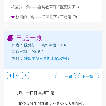
校園的一角——自然教育廊 / 張蕙汶 (P6)
校園的一角——芒果樹下 / 王旖晴 (P6)
日記一則
作者： 陳銘妍
寫作年級： P4
寫作日期： 2015-2
學校：
沙田圍胡素貞博士紀念學校
小
中
大
上一篇
下一篇
九月二十四日 星期三 晴
回想今天發生的趣事，不禁令我大笑起來。