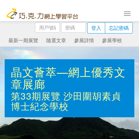
用
密
登入
忘記密碼
戶
碼
號
最新一期展覽
隨選文章
參展詳情
參展學校
碼
晶文薈萃—網上優秀文
章展廊
第33期展覽
沙田圍胡素貞
博士紀念學校