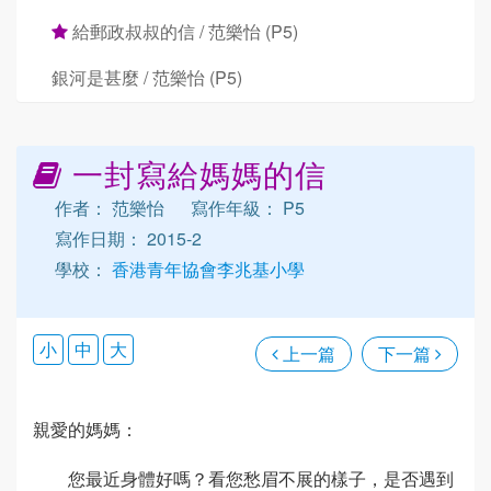
給郵政叔叔的信 / 范樂怡 (P5)
銀河是甚麼 / 范樂怡 (P5)
一封寫給媽媽的信
作者： 范樂怡
寫作年級： P5
寫作日期： 2015-2
學校：
香港青年協會李兆基小學
小
中
大
上一篇
下一篇
親愛的媽媽：
您最近身體好嗎？看您愁眉不展的樣子，是否遇到