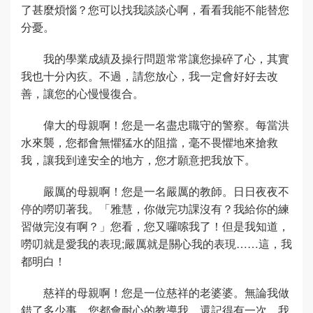
了甚麼煩惱？您可以找我談談心啊，看看我能不能替您
分憂。
我的學業成績及操行問題常常讓您操碎了心，其實
我也十分內疚。不過，請您放心，我一定會好好去改
善，讓您的心慢慢復合。
偉大的母親啊！您是一名盡忠職守的警察。每當洪
水來襲，您都會無懼猛水的阻擋，毫不畏懼地來搶救
我，讓我到達安全的地方，您才願意把我放下。
嚴厲的母親啊！您是一名嚴厲的教師。日日夜夜不
停的嘮叨著我。「雅慧，你做完功課沒有？我給你的練
習做完沒有啊？」您看，您又囉嗦我了！但是我知道，
嘮叨就是愛我的表現;嚴厲就是關心我的表現……這，我
都明白！
慈祥的母親啊！您是一位慈祥的老婆婆。無論我做
錯了多少事，您都會耐心的教導我。還記得有一次，我