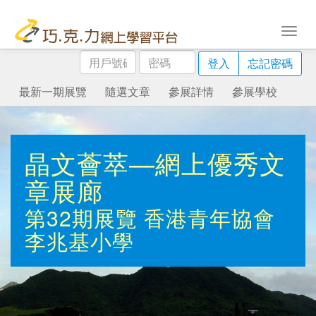
用
密
登入
忘記密碼
戶
碼
號
最新一期展覽
隨選文章
參展詳情
參展學校
碼
晶文薈萃—網上優秀文
章展廊
第32期展覽
香港青年協會
李兆基小學