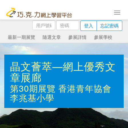
用
密
登入
忘記密碼
戶
碼
號
最新一期展覽
隨選文章
參展詳情
參展學校
碼
晶文薈萃—網上優秀文
章展廊
第30期展覽
香港青年協會
李兆基小學