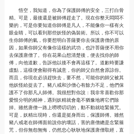
悟空，我知道，你為了保護師傅的安全，三打白骨
精。可是，最後還是被師傅趕走了。現在你整天悶悶不
樂的，可是你要知道你師傅是凡人，不能像你一樣有火
眼金睛，可以看到那些妖怪的偽裝術。所以，你不可以
生你師傅的氣，你要想明白菩薩要你去保護唐僧的原
因，如果你師父有像你這樣的武功，也許菩薩便不用你
去保護唐僧了。你在花果山想清楚後，便去找你的師
傅，向他道歉，告訴他以後不會再這樣了。道歉時要謙
虛點，這樣便會顯得有誠意，你的師父自然會原諒你。
而且，你現在必須趕快去，要不然，可能你的師父被其
他妖怪給捉去了。豬八戒和沙僧心有餘力不足，他們保
護不了你那凡人師傅。我很想對你說：我非常喜歡你那
愛恨分明的精神，遇到妖精就會毫不猶豫地將它們除
掉。雖然唐僧一路上嘮嘮叨叨的，動不動就唸緊箍咒。
可是，妖精出現時，你還是挺身而出，保護師傅。雖然
豬八戒老在師傅面前說你的壞話，害的唐僧總是念緊箍
咒，但你無怨無悔，仍然忠心耿耿地保護唐僧取經，直