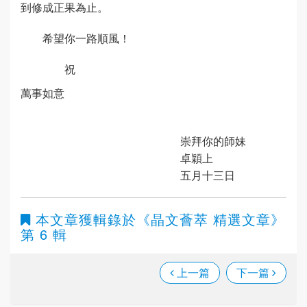
到修成正果為止。
希望你一路順風！
祝
萬事如意
崇拜你的師妹
卓穎上
五月十三日
本文章獲輯錄於
《晶文薈萃 精選文章》
第 6 輯
上一篇
下一篇