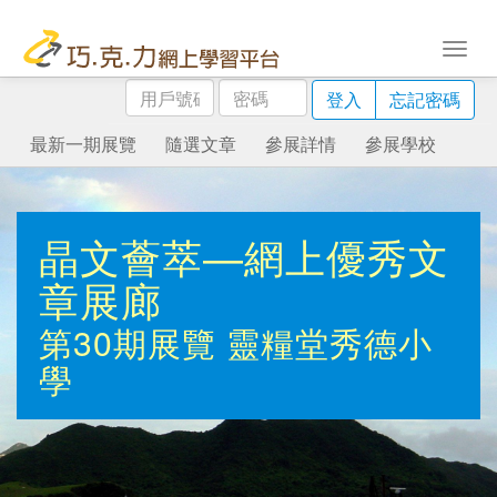
用
密
登入
忘記密碼
戶
碼
號
最新一期展覽
隨選文章
參展詳情
參展學校
碼
晶文薈萃—網上優秀文
章展廊
第30期展覽
靈糧堂秀德小
學