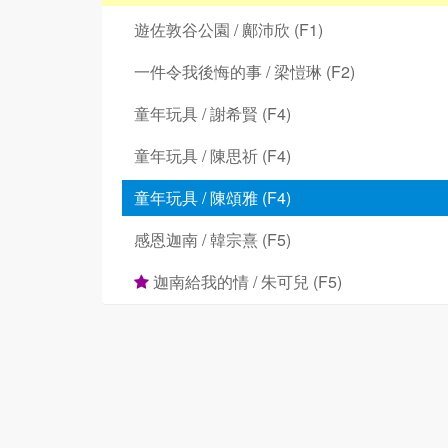
遊佐敦谷公園 / 鄺沛欣 (F1)
一件令我後悔的事 / 梁愷琳 (F2)
童年玩具 / 謝希賢 (F4)
童年玩具 / 陳思祈 (F4)
童年玩具 / 陳頌雅 (F4)
感恩迦南 / 韓宗熹 (F5)
迦南給我的情 / 朱可兒 (F5)