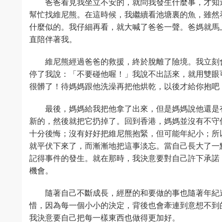
爸爸看見我坐立不安的，就問我發生什麼事，才知
幫忙找維尼熊。在這時候，我繼續看池塘裏的魚，雖然
什麼似的。我仔細再看，就大喊了爸爸一聲。爸媽就馬
直陪伴著我。
維尼熊經過爸爸的救援，終於脫離了險境。我立刻
停了我說：「不要碰他喔！」我說不出話來，就用雙眼
很髒了！待媽媽跟他洗澡再把他烘乾，以後才給你抱吧
最後，媽媽給我把他拿了出來，但是媽媽說他還是
新的，然後就把它扔掉了。回到香港，媽媽並沒有不守
十分後悔；沒有好好把維尼熊抱緊，但可能年紀小；所
就平伏下來了，而漸漸地把這事淡忘。當自己長大了一
記得事件的發生。就在那時，我決意要對自己許下承諾
機會。
隨著自己不斷成長，經歷的和要做的事也隨著年紀
惜，因為每一個小小的決定，背後也會牽連到意想不到
我決意要自己把每一樣東西也做得更加好。