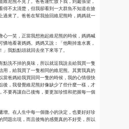
道維尼熊不見了。爸爸連忙放下我，到處張望，
看得不太清楚，但我卻看到一大群魚不知道在搶
上過來了。爸爸在幫我撿回維尼熊時，媽媽就一
會心一笑，正當我想抱起維尼熊的時候，媽媽喊
可憐地看著媽媽。媽媽又說：「他剛掉進水裏，
！」我點點頭就回去坐下來等了。
有點洗不掉的臭味，所以就逗我說去給我買一隻
信用，給我買了一隻相同的維尼熊。其實我真的
以當爸媽給我買回同一隻的時候，我的心情很快
點後，我發覺維尼熊好像缺少了些什麼一樣，才
，不要再讓自己後悔，要更加珍惜和把握每一個
遞增。在人生中每一個微小的決定，也要好好珍
的問題出現，而且後悔的感覺真的不好受，所以