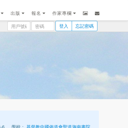
劃
出版
報名
作家專欄
用
密
登入
忘記密碼
戶
碼
號
碼
-6
學校：
基督教中國佈道會聖道迦南書院