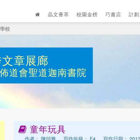
晶文薈萃
校園金榜
巧書店
計
學校
秀文章展廊
佈道會聖道迦南書院
童年玩具
作者： 陳頌雅
寫作年級： F4
寫作日期： 2013