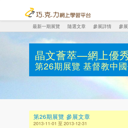
最新一期展覽
隨選文章
參展詳情
參展
晶文薈萃—網上優
第26期展覽
基督教中國
第26期展覽 參展文章
2013-11-01 至 2013-12-31