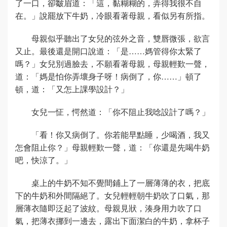
了一口，卻皺眉道：「這，黏糊糊的，弄得我很不自
在。」說罷放下牛奶，冷眼看著母親，看似另有所指。
母親似乎聽出了女兒的弦外之音，雙唇微張，欲言
又止。最後還是開口說道：「是……媽管得你太緊了
嗎？」女兒別過臉去，不願看著母親，母親輕歎一聲，
道：「媽是怕你弄壞身子呀！病倒了，你……」頓了
頓，道：「又怎上課學設計？」
女兒一怔，愕然道：「你不阻止我唸設計了嗎？」
「看！你又病倒了。你若能早點睡，少喝酒，我又
怎會阻止你？」母親輕歎一聲，道：「你還是先喝牛奶
吧，快涼了。」
桌上的牛奶不知不覺間鋪上了一層薄薄的衣，把底
下的牛奶和外間隔絕了。女兒輕輕朝牛奶吹了口氣，那
層薄衣隨即泛起了波紋。母親見狀，湊身用力吹了口
氣，把薄衣挪到一邊去，露出下面潔白的牛奶，拿杯子