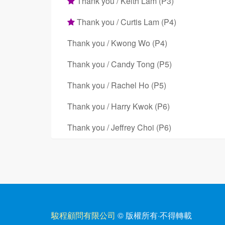
Thank you / Keith Lam (P3)
Thank you / Curtis Lam (P4)
Thank you / Kwong Wo (P4)
Thank you / Candy Tong (P5)
Thank you / Rachel Ho (P5)
Thank you / Harry Kwok (P6)
Thank you / Jeffrey Choi (P6)
駿程顧問有限公司
© 版權所有
·
不得轉載