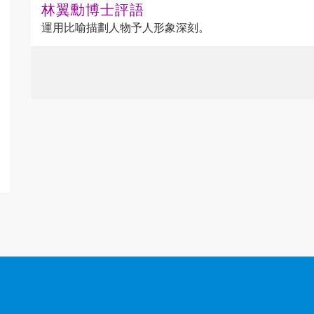
林翼勳博士評語
運用比喻描劃人物予人形象深刻。