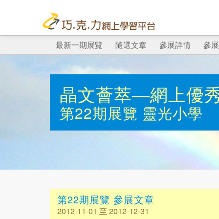
最新一期展覽
隨選文章
參展詳情
參展
晶文薈萃—網上優
第22期展覽
靈光小學
第22期展覽 參展文章
2012-11-01 至 2012-12-31