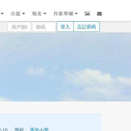
劃
出版
報名
作家專欄
用
密
登入
忘記密碼
戶
碼
號
碼
-10
學校：
靈光小學