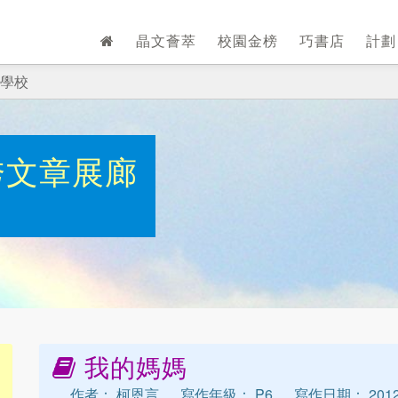
晶文薈萃
校園金榜
巧書店
計
學校
秀文章展廊
我的媽媽
作者： 柯恩言
寫作年級： P6
寫作日期： 2012