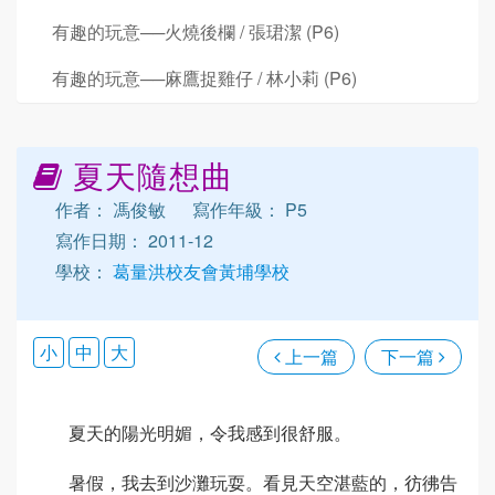
有趣的玩意──火燒後欄 / 張珺潔 (P6)
有趣的玩意──麻鷹捉雞仔 / 林小莉 (P6)
夏天隨想曲
作者： 馮俊敏
寫作年級： P5
寫作日期： 2011-12
學校：
葛量洪校友會黃埔學校
小
中
大
上一篇
下一篇
夏天的陽光明媚，令我感到很舒服。
暑假，我去到沙灘玩耍。看見天空湛藍的，彷彿告