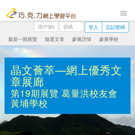
用
密
登入
忘記密碼
戶
碼
號
最新一期展覽
隨選文章
參展詳情
參展學校
碼
晶文薈萃—網上優秀文
章展廊
第19期展覽
葛量洪校友會
黃埔學校