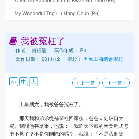
A Visit to Kadoorie Farm / Kwan Ho Yuen (P6)
My Wonderful Trip / Li Hang Chun (P6)
我被冤枉了
作者： 何鈺龍
寫作年級： P4
寫作日期： 2011-12
學校：
五邑工商總會學校
小
中
大
上一篇
下一篇
上星期六，我被爸爸冤枉了。
那天我和弟弟從補習社回家後，爸爸立刻破口大
罵。我問他甚麼事，他說：「我昨天下載的音樂程式怎
麼不見了？不是你刪除的嗎？」我說：「不是我刪除