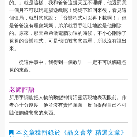
的。」就是這樣，我和爸爸這幾天互不理睬，他還罰我
一個月不可以玩電腦遊戲呢！媽媽下班回來後，看見這
個僵局，就對爸爸說：「音樂程式可以再下載啊！」但
是爸爸沒有理會媽媽，弟弟就吞吞吐吐地說是他刪除
的。原來，那天弟弟做電腦功課的時候，不小心刪除了
爸爸的音樂程式，可是他怕被爸爸責罵，所以沒有說出
來。
從這件事中，我得到一個教訓：一定不可以觸碰爸
爸的東西。
老師評語
所用字詞能把人物的動態神情活靈活現地表現眼前。作
者亦十分厚度，他並沒有責怪弟弟，反而提醒自己不可
隨便觸碰爸爸的東西。
本文章獲輯錄於
《晶文薈萃 精選文章》