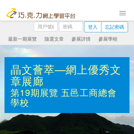
用
密
登入
忘記密碼
戶
碼
號
最新一期展覽
隨選文章
參展詳情
參展學校
碼
晶文薈萃—網上優秀文
章展廊
第19期展覽
五邑工商總會
學校