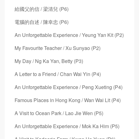
給國父的信 / 梁清兒 (P6)
電腦的自述 / 陳幸忠 (P6)
An Unforgettable Experience / Yeung Yan Kit (P2)
My Favourite Teacher / Xu Sunyao (P2)
My Day / Ng Ka Yan, Betty (P3)
A Letter to a Friend / Chan Wai Yin (P4)
An Unforgettable Experience / Peng Xueting (P4)
Famous Places in Hong Kong / Wan Wai Lit (P4)
A Visit to Ocean Park / Lao Jie Wen (P5)
An Unforgettable Experience / Mok Ka Him (P5)