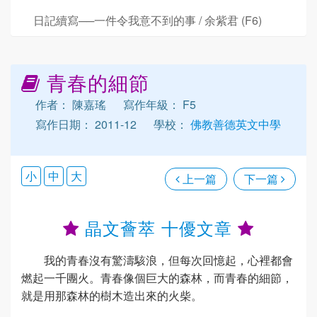
日記續寫──一件令我意不到的事 / 余紫君 (F6)
青春的細節
作者： 陳嘉瑤
寫作年級： F5
寫作日期： 2011-12
學校：
佛教善德英文中學
小
中
大
上一篇
下一篇
晶文薈萃 十優文章
我的青春沒有驚濤駭浪，但每次回憶起，心裡都會
燃起一千團火。青春像個巨大的森林，而青春的細節，
就是用那森林的樹木造出來的火柴。