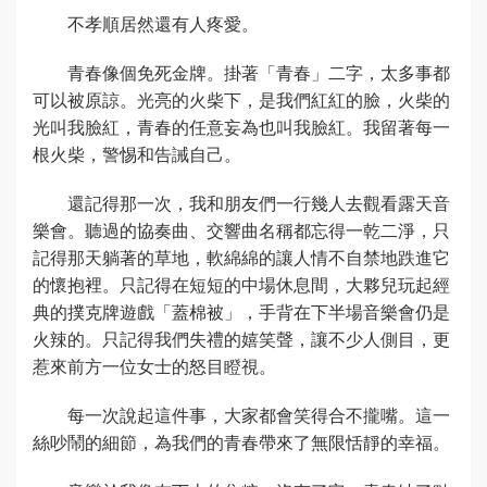
不孝順居然還有人疼愛。
青春像個免死金牌。掛著「青春」二字，太多事都
可以被原諒。光亮的火柴下，是我們紅紅的臉，火柴的
光叫我臉紅，青春的任意妄為也叫我臉紅。我留著每一
根火柴，警惕和告誡自己。
還記得那一次，我和朋友們一行幾人去觀看露天音
樂會。聽過的協奏曲、交響曲名稱都忘得一乾二淨，只
記得那天躺著的草地，軟綿綿的讓人情不自禁地跌進它
的懷抱裡。只記得在短短的中場休息間，大夥兒玩起經
典的撲克牌遊戲「蓋棉被」，手背在下半場音樂會仍是
火辣的。只記得我們失禮的嬉笑聲，讓不少人側目，更
惹來前方一位女士的怒目瞪視。
每一次說起這件事，大家都會笑得合不攏嘴。這一
絲吵鬧的細節，為我們的青春帶來了無限恬靜的幸福。