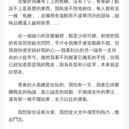
音樂於我像布丁上的焦糖。沒有了它，青春缺了點
說不上是甚麼的東西。我執迷不悟地相信，每人都有這
一種「焦糖」，在嘴裡有溫醇而不虛華浮誇的甜味，細
味品嚐還人齒頰留香……
在一個細小的音樂廳裡，觀眾少得可憐。射燈把我
的長笛照得銀光閃閃，手汗令我幾乎連笛都握不穩。但
我很快便安頓好我的心──我看到台的另一端有一支待
命的小提琴弓。雖然我看不到握著它纖長的手指，但我
已經知道那是我的戰友，因為長笛和小提琴，本來就是
好朋友。
青春的火柴總是短短的。我怕有一天，我會忘掉樂
團戰友的熱誠，真心誠意的鼓勵、不矯揉造作的專注，
還有那一種不懼結果，全力以赴的勇氣。
我想留住這根火柴。我想從火光中感受到熱力，燃
起鬥志。