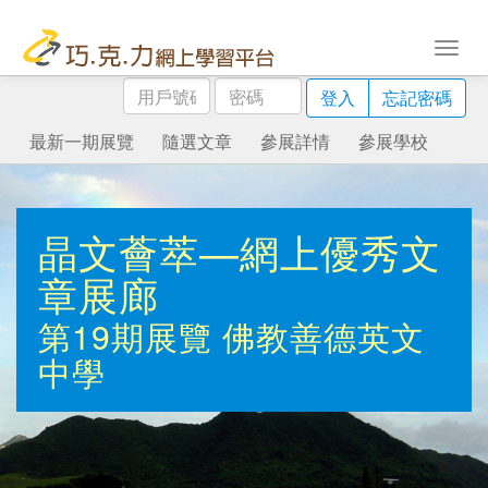
用
密
登入
忘記密碼
戶
碼
號
最新一期展覽
隨選文章
參展詳情
參展學校
碼
晶文薈萃—網上優秀文
章展廊
第19期展覽
佛教善德英文
中學