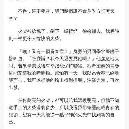
不過，這不要緊，我們幾個誰不會為對方扛著天
空？
火柴被捻熄了，剩下一縷輕煙，徐徐飄去。我應該
劃一根更令人愉快的火柴。
「噢！又有一顆青春痘！」身旁的男同學拿著鏡子
慘叫道。「怎麼辦？我今天還要見她啊！」他焦急地大
叫。若果畢業以後有幸跟他保持聯絡。我希望他的青春
痘能充當我的時間軸。那怕有一天，我以為青春已經離
我而去，我可以從他的臉上得到提醒，注滿力量，再次
出發。
任何劃亮的火柴，都可以給我溫暖明亮，但我不知
道手上的火柴還剩多少，所以我選擇用筆墨記載青春的
細節，望有一天我能從一點平靜的火光中找到新的自
己。