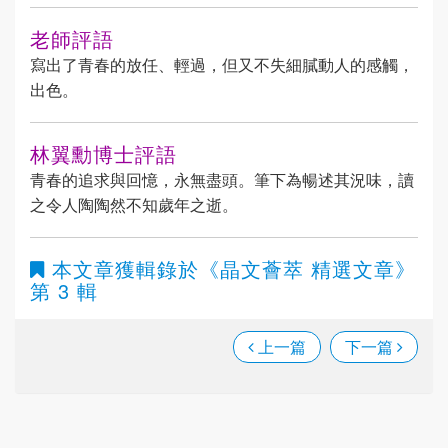
老師評語
寫出了青春的放任、輕過，但又不失細膩動人的感觸，
出色。
林翼勳博士評語
青春的追求與回憶，永無盡頭。筆下為暢述其況味，讀
之令人陶陶然不知歲年之逝。
本文章獲輯錄於
《晶文薈萃 精選文章》
第 3 輯
上一篇
下一篇