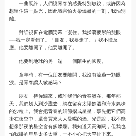
一曲既終，人們說青春的感覺特別敏銳，或許因為
想留住這一點光，因此我害怕火柴燒盡的一刻，我怕別
離。
對話視窗在電腦熒幕上凝住。我揉著疲累的雙眼
──我一定看錯了。「朋友，我要走了。」我不懂反
應。他要離開了，他要離開了。
他要到地球的另一端，一個陌生的國度。
童年時，有一位朋友要離開，我沒有流過一顆眼
淚。是青春讓人敏感嗎？
朋友，待你歸來，或許我們的青春猶在。那年那
天，我們幾人到沙灘去，躺在留有太陽餘溫和海水氣味
的沙粒上。我會把青春的細節摺成星星，事先把它們高
掛在夜空中，還會買來大人愛喝的酒。光是說，我不能
想像那夜的星空會有多燦爛。我知道天高海闊，但我也
怕我掛的星星太多太重，一不小心把天空扯下來。