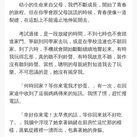
幼小的生命來自父母，我們不斷成長，開始了青春
的旅程。但在你學會跟父母說謊的時候，青春便像一道
裂縫，在這點上不能遏止地伸延開去。
考試過後，是一段放縱的時間，不到七時也不會踏
進家門。寧願到同學家去玩，或是在學校流連也不願回
家。到了六時，手機就會開始斷斷續續地響起來。有時
我玩得忘形，真的聽不到鈴聲。有時我故意不聽，裝作
沒有聽到鈴聲。當然，聰明的母親絕對知道我去了玩
樂。不可思議的是，她沒有揭穿我。
「何時回家？等你來電我才炒蛋。」有一次，在回
家途中收到了這個媽媽傳來的短訊。我愣了愣，趕忙撥
電話。
「幸好你來電！太早煮的話，等你回來就不好吃
了。」我腦中浮現了她拿著鍋鏟在廚房忙這忙那的模
樣，蒸氣從鑊裡一湧而出，包裹著她的身軀。