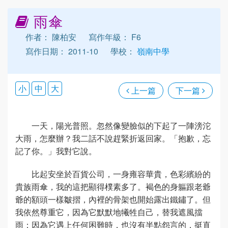
雨傘
作者： 陳柏安
寫作年級： F6
寫作日期： 2011-10
學校：
嶺南中學
小
中
大
上一篇
下一篇
一天，陽光普照。忽然像變臉似的下起了一陣滂沱
大雨，怎麼辦？我二話不說趕緊折返回家。「抱歉，忘
記了你。」我對它說。
比起安坐於百貨公司，一身雍容華貴，色彩繽紛的
貴族雨傘，我的這把顯得樸素多了。褐色的身軀跟老爺
爺的額頭一樣皺摺，內裡的骨架也開始露出鐵鏽了。但
我依然尊重它，因為它默默地犧牲自己，替我遮風擋
雨；因為它遇上任何困難時，也沒有半點怨言的，挺直