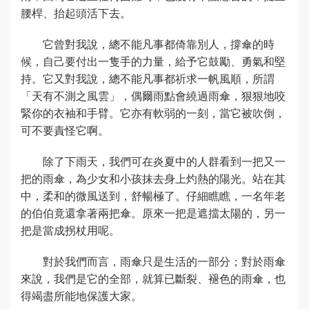
腰桿、抬起頭活下去。
它曾對我說，總不能凡事都倚靠別人，撐傘的時
候，自己要付出一隻手的力量，給予它鼓勵、勇氣和堅
持。它又對我說，總不能凡事都祈求一帆風順，所謂
「天有不測之風雲」，偶爾雨點會繞過雨傘，狠狠地咬
緊你的衣袖和手臂。它亦有軟弱的一刻，當它被吹倒，
可不要責怪它啊。
除了下雨天，我們可在炎夏中的人群看到一把又一
把的雨傘，為少女和小孩抹去身上灼熱的陽光。站在其
中，柔和的微風送到，舒暢極了。仔細瞧瞧，一名年老
的伯伯竟還拿著兩把傘。原來一把是遮擋太陽的，另一
把是當成拐杖用呢。
對於我們而言，雨傘只是生活的一部分；對於雨傘
來說，我們是它的全部，就算已斷裂、褪色的雨傘，也
得竭盡所能地保護大家。