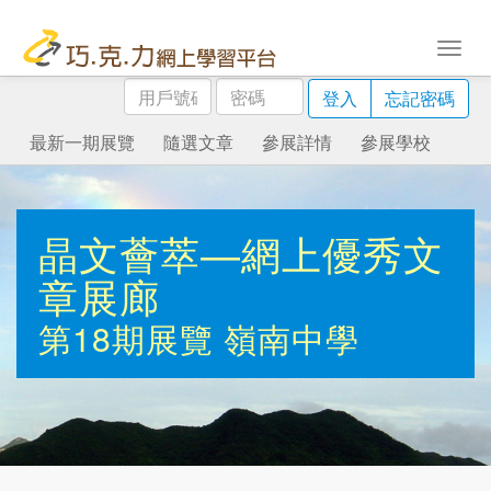
用
密
登入
忘記密碼
戶
碼
號
最新一期展覽
隨選文章
參展詳情
參展學校
碼
晶文薈萃—網上優秀文
章展廊
第18期展覽
嶺南中學