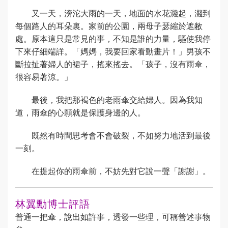
又一天，滂沱大雨的一天，地面的水花濺起，濺到
每個路人的耳朵裏。家前的公園，兩母子瑟縮於遮敝
處。原本這只是常見的事，不知是誰的力量，驅使我停
下來仔細端詳。「媽媽，我要回家看動畫片！」男孩不
斷拉扯著婦人的裙子，搖來搖去。「孩子，沒有雨傘，
很容易著涼。」
最後，我把那褐色的老雨傘交給婦人。因為我知
道，雨傘的心願就是保護身邊的人。
既然有時間思考會不會破裂，不如努力地活到最後
一刻。
在提起你的雨傘前，不妨先對它說一聲「謝謝」。
林翼勳博士評語
普通一把傘，說出如許事，透發一些理，可稱善述事物