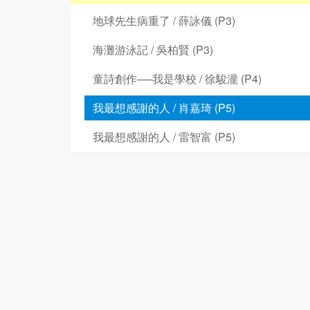
地球先生病重了 / 薛詠儀 (P3)
海灘游泳記 / 吳柏賢 (P3)
童詩創作──我是學校 / 徐駿瀧 (P4)
我最想感謝的人 / 肖嘉琦 (P5)
我最想感謝的人 / 雷智富 (P5)