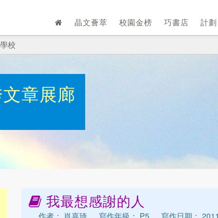
晶文薈萃
校園金榜
巧書店
計
學校
秀文章展廊
我最想感謝的人
作者： 肖嘉琦
寫作年級： P5
寫作日期： 2011