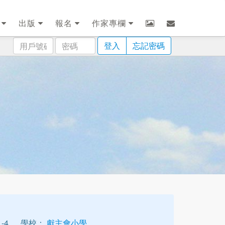
劃
出版
報名
作家專欄
用
密
登入
忘記密碼
戶
碼
號
碼
-4
學校：
獻主會小學