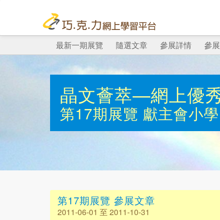
最新一期展覽
隨選文章
參展詳情
參展
晶文薈萃—網上優
第17期展覽
獻主會小學
第17期展覽 參展文章
2011-06-01 至 2011-10-31