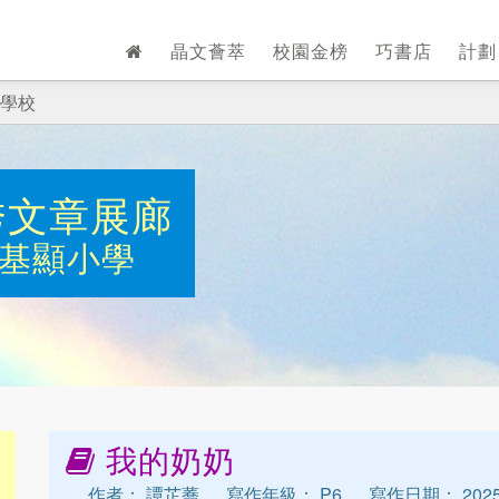
晶文薈萃
校園金榜
巧書店
計
學校
秀文章展廊
基顯小學
我的奶奶
作者： 譚芷蕎
寫作年級： P6
寫作日期： 2025