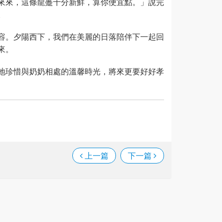
來來，這條龍躉十分新鮮，算你便宜點。」說完
。
容。夕陽西下，我們在美麗的日落陪伴下一起回
來。
地珍惜與奶奶相處的溫馨時光，將來更要好好孝
上一篇
下一篇