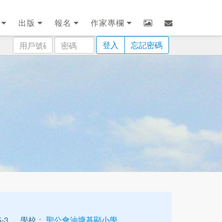
劃
出版
報名
作家專欄
用
密
登入
忘記密碼
戶
碼
號
碼
-3
學校：
聖公會油塘基顯小學