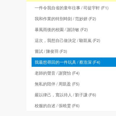
一件令我自省的童年往事 / 司徒宇軒 (F1)
我和作業的特別時刻 / 范妙妍 (F2)
暴風雨後的校園 / 謝詩敏 (F2)
這次，我想自己做決定 / 駱凱嵐 (F2)
嘗試 / 陳俊羽 (F3)
我最想尋回的一件玩具 / 蔡浩深 (F4)
老師的聲音 / 謝寶怡 (F4)
無私的陪伴 / 周凱盈 (F5)
嚴以律己，寬以待人 / 劉子謙 (F6)
校服的自述 / 張曉雯 (F6)