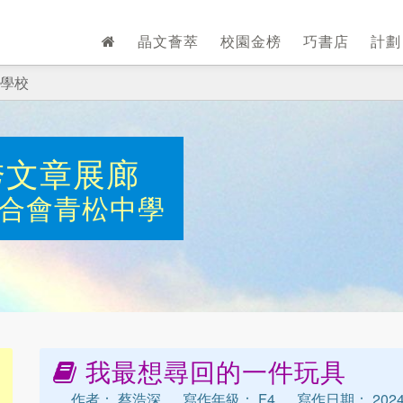
晶文薈萃
校園金榜
巧書店
計
學校
秀文章展廊
合會青松中學
我最想尋回的一件玩具
作者： 蔡浩深
寫作年級： F4
寫作日期： 202