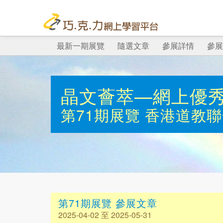
最新一期展覽
隨選文章
參展詳情
參展
晶文薈萃—網上優
第71期展覽
香港道教聯
第71期展覽 參展文章
2025-04-02 至 2025-05-31