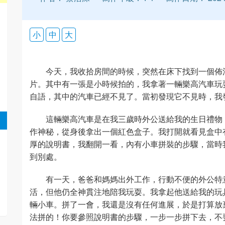
小
中
大
今天，我收拾房間的時候，突然在床下找到一個佈
片。其中有一張是小時候拍的，我拿著一輛樂高汽車玩
自語，其中的汽車已經不見了。當初發現它不見時，我
這輛樂高汽車是在我三歲時外公送給我的生日禮物
作神秘，從身後拿出一個紅色盒子。我打開就看見盒中
厚的說明書，我翻開一看，內有小車拼裝的步驟，當時
到別處。
有一天，爸爸和媽媽出外工作，行動不便的外公特
活，但他仍全神貫注地陪我玩耍。我拿起他送給我的玩
輛小車。拼了一會，我還是沒有任何進展，於是打算放
法拼的！你要參照說明書的步驟，一步一步拼下去，不