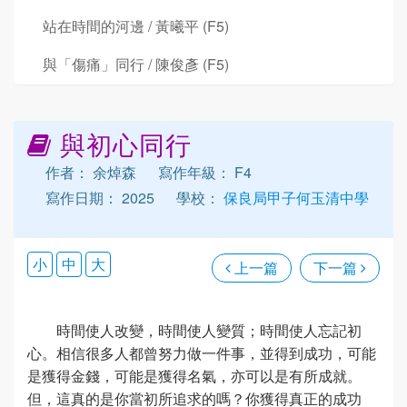
站在時間的河邊 / 黃曦平 (F5)
與「傷痛」同行 / 陳俊彥 (F5)
與初心同行
作者： 余焯森
寫作年級： F4
寫作日期： 2025
學校：
保良局甲子何玉清中學
小
中
大
上一篇
下一篇
時間使人改變，時間使人變質；時間使人忘記初
心。相信很多人都曾努力做一件事，並得到成功，可能
是獲得金錢，可能是獲得名氣，亦可以是有所成就。
但，這真的是你當初所追求的嗎？你獲得真正的成功