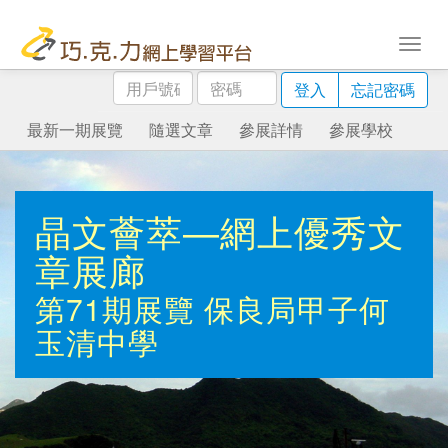
用
密
登入
忘記密碼
戶
碼
號
最新一期展覽
隨選文章
參展詳情
參展學校
碼
晶文薈萃—網上優秀文
章展廊
第71期展覽
保良局甲子何
玉清中學